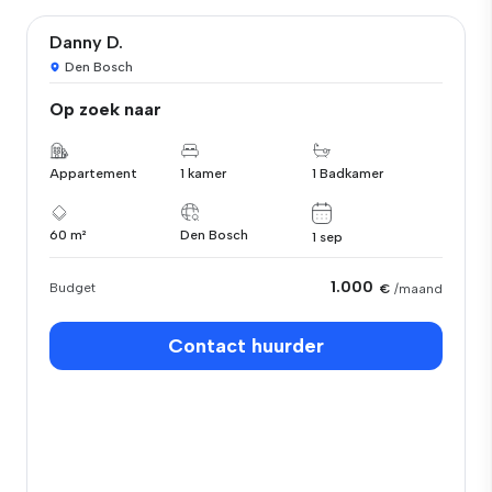
Danny D.
Den Bosch
Op zoek naar
Appartement
1 kamer
1 Badkamer
60 m²
Den Bosch
1 sep
1.000
Budget
€
/maand
Contact huurder