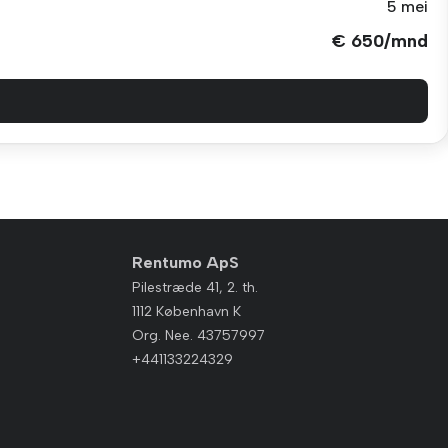
5 mei
€ 650/mnd
Rentumo ApS
Pilestræde 41, 2. th.
1112 København K
Org. Nee. 43757997
+441133224329