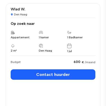
Wlad W.
Den Haag
Op zoek naar
Appartement
1 kamer
1 Badkamer
2 m²
Den Haag
1 jul
600
Budget
€
/maand
Contact huurder