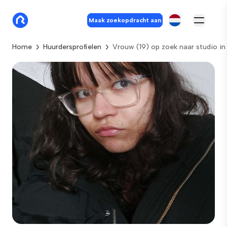
Maak zoekopdracht aan
Home
Huurdersprofielen
Vrouw (19) op zoek naar studio i