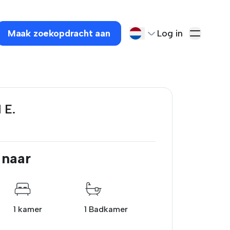
Maak zoekopdracht aan
Log in
 E.
 naar
1 kamer
1 Badkamer