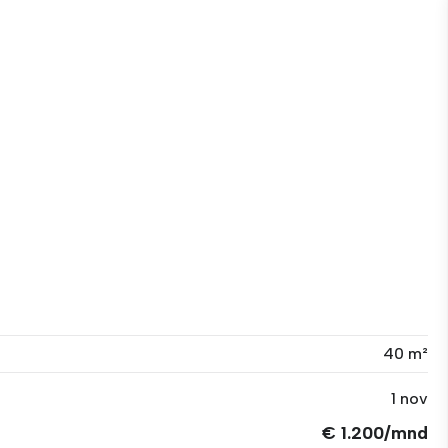
40 m²
1 nov
€ 1.200/mnd