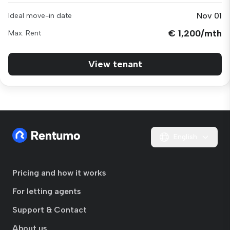
Nov 01
Ideal move-in date
€ 1,200/mth
Max. Rent
View tenant
English
Pricing and how it works
For letting agents
Support & Contact
About us