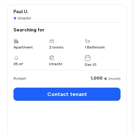
Paul U.
Utrecht
Searching for
Apartment
2 rooms
1 Bathroom
35 m²
Utrecht
Dec 01
1,000
Budget
€
/month
Contact tenant