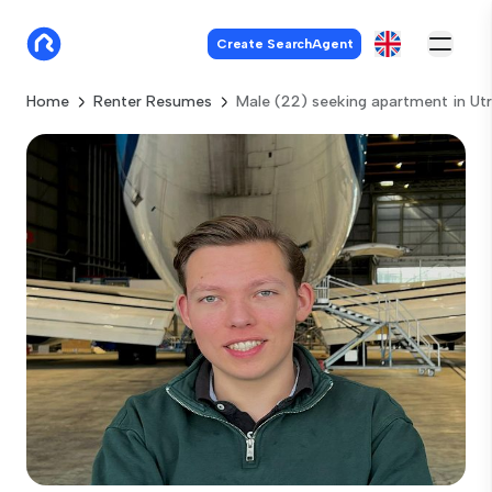
Create SearchAgent
Home
Renter Resumes
Male (22) seeking apartment in Ut