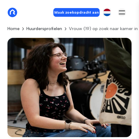
Maak zoekopdracht aan
Home
Huurdersprofielen
Vrouw (19) op zoek naar kamer i