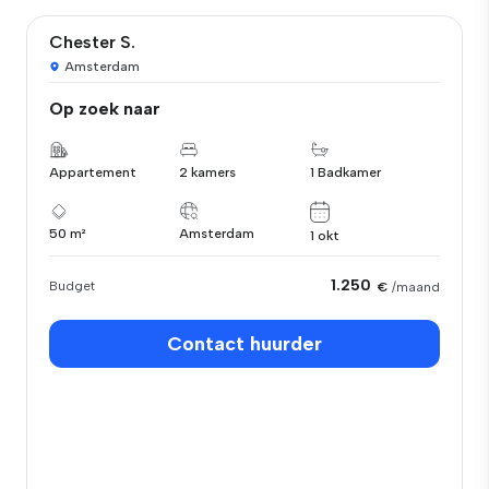
Chester S.
Amsterdam
Op zoek naar
Appartement
2 kamers
1 Badkamer
50 m²
Amsterdam
1 okt
1.250
Budget
€
/maand
Contact huurder