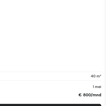
40 m²
1 mei
€ 800/mnd