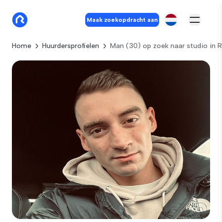
Maak zoekopdracht aan
Home
Huurdersprofielen
Man (30) op zoek naar studio in 