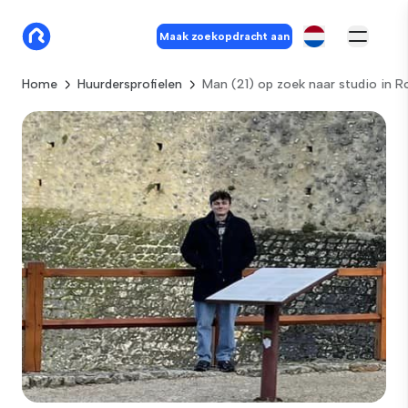
Maak zoekopdracht aan
Home
Huurdersprofielen
Man (21) op zoek naar studio in 