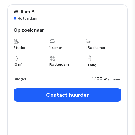
William P.
Rotterdam
Op zoek naar
Studio
1 kamer
1 Badkamer
10 m²
Rotterdam
31 aug
1.100
Budget
€
/maand
Contact huurder