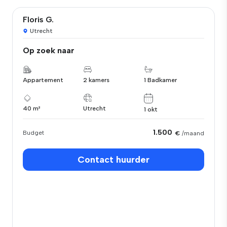
Floris G.
Utrecht
Op zoek naar
Appartement
2 kamers
1 Badkamer
40 m²
Utrecht
1 okt
1.500
Budget
€
/maand
Contact huurder