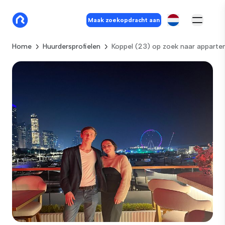
Maak zoekopdracht aan
Home
Huurdersprofielen
Koppel (23) op zoek naar apparte