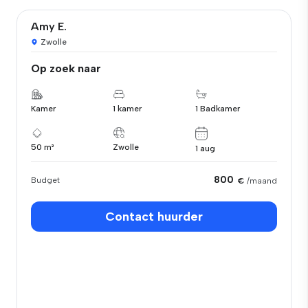
Amy E.
Zwolle
Op zoek naar
Kamer
1 kamer
1 Badkamer
50 m²
Zwolle
1 aug
800
Budget
€
/maand
Contact huurder