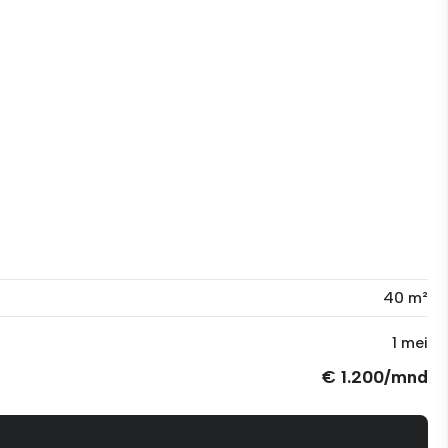
40 m²
1 mei
€ 1.200/mnd