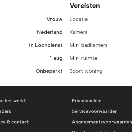
Vereisten
Vrouw
Locatie
Nederland
Kamers
In Loondienst
Min. badkamers
1 aug
Min. ruimte
Onbeperkt
Soort woning
oe het werkt
Privacybeleid
rders
Servicevoorwaarden
ice & contact
Abonnementsvoorwaarden