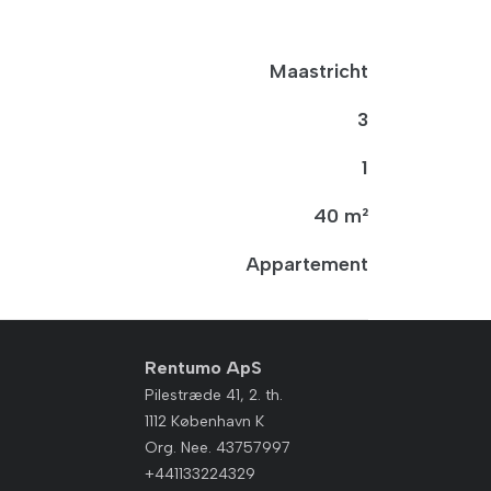
Maastricht
3
1
40 m²
Appartement
Rentumo ApS
Pilestræde 41, 2. th.
1112 København K
Org. Nee. 43757997
+441133224329