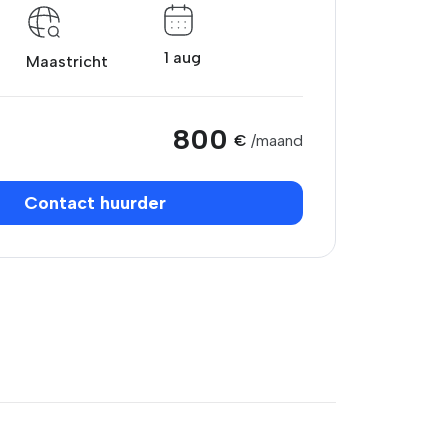
1 aug
Maastricht
800
€
/maand
Contact huurder