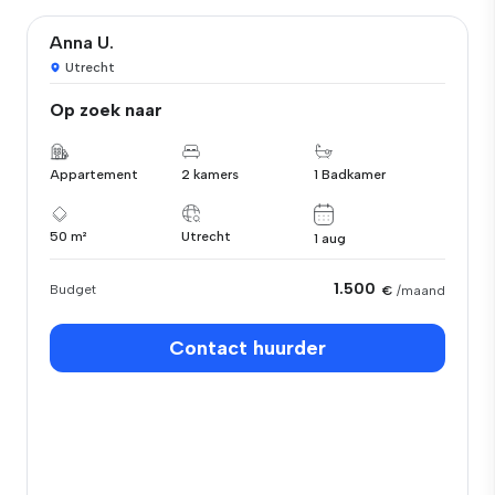
Anna U.
Utrecht
Op zoek naar
Appartement
2 kamers
1 Badkamer
50 m²
Utrecht
1 aug
1.500
Budget
€
/maand
Contact huurder