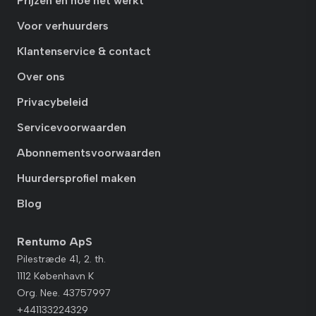
Prijzen en hoe het werkt
Voor verhuurders
Klantenservice & contact
Over ons
Privacybeleid
Servicevoorwaarden
Abonnementsvoorwaarden
Huurdersprofiel maken
Blog
Rentumo ApS
Pilestræde 41, 2. th.
1112 København K
Org. Nee. 43757997
+441133224329