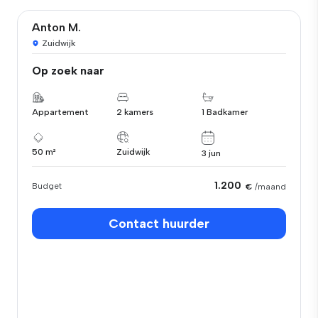
Anton M.
Zuidwijk
Op zoek naar
Appartement
2 kamers
1 Badkamer
50 m²
Zuidwijk
3 jun
1.200
Budget
€
/maand
Contact huurder