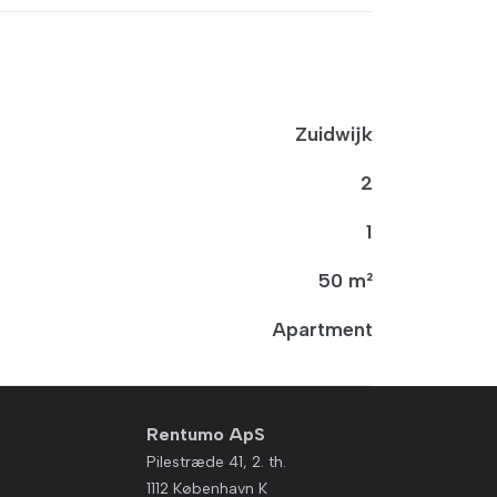
Zuidwijk
2
1
50 m²
Apartment
Rentumo ApS
Pilestræde 41, 2. th.
1112 København K