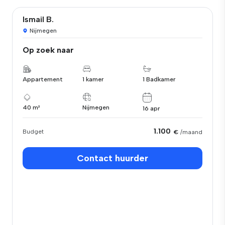
Ismail B.
Nijmegen
Op zoek naar
Appartement
1 kamer
1 Badkamer
40 m²
Nijmegen
16 apr
1.100
Budget
€
/maand
Contact huurder