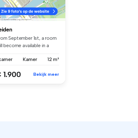
eiden
rom September 1st, a room
ll become available in a
r...
 kamer
Kamer
12 m²
 1.900
Bekijk meer