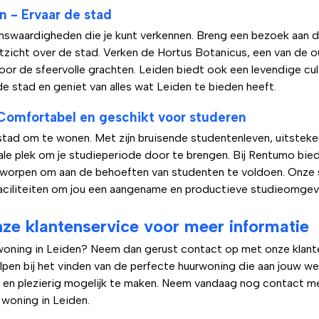
 - Ervaar de stad
enswaardigheden die je kunt verkennen. Breng een bezoek aan 
tzicht over de stad. Verken de Hortus Botanicus, een van de o
r de sfeervolle grachten. Leiden biedt ook een levendige cul
 de stad en geniet van alles wat Leiden te bieden heeft.
Comfortabel en geschikt voor studeren
stad om te wonen. Met zijn bruisende studentenleven, uitsteke
eale plek om je studieperiode door te brengen. Bij Rentumo bi
ntworpen om aan de behoeften van studenten te voldoen. Onze
aciliteiten om jou een aangename en productieve studieomgev
e klantenservice voor meer informatie
n woning in Leiden? Neem dan gerust contact op met onze klante
elpen bij het vinden van de perfecte huurwoning die aan jouw w
l en plezierig mogelijk te maken. Neem vandaag nog contact 
 woning in Leiden.