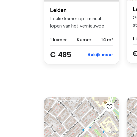
L
Leiden
G
Leuke kamer op 1 minuut
s
lopen van het vernieuwde
i...
winkelce...
1
1 kamer
Kamer
14 m²
€
€ 485
Bekijk meer