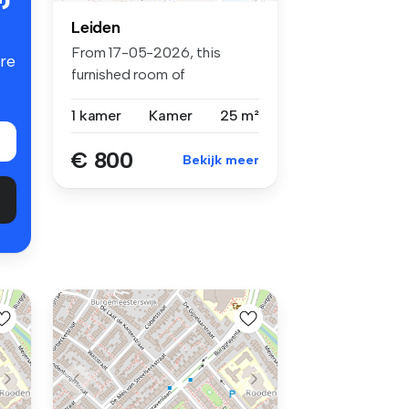
Leiden
From 17-05-2026, this
re
furnished room of
approximately 25 ...
1 kamer
Kamer
25 m²
€ 800
Bekijk meer