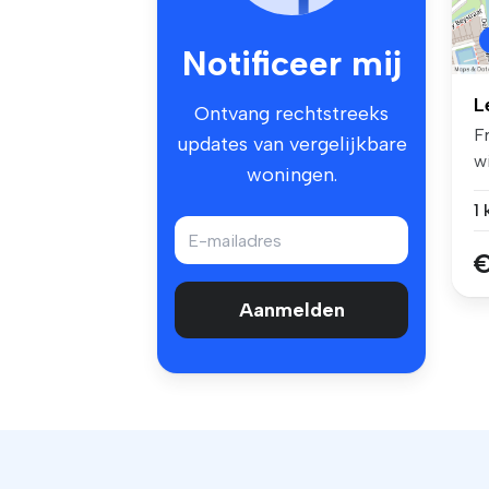
Notificeer mij
L
Ontvang rechtstreeks
F
updates van vergelijkbare
wi
woningen.
ve
1
€
Aanmelden