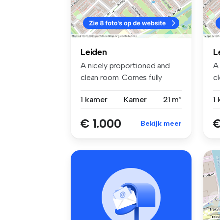
Leiden
L
A nicely proportioned and
A
clean room. Comes fully
c
furnish...
cu
1 kamer
Kamer
21 m²
1
€ 1.000
€
Bekijk meer