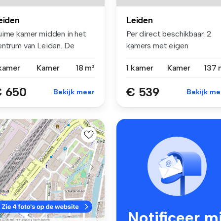
eiden
Leiden
uime kamer midden in het
Per direct beschikbaar: 2
entrum van Leiden. De
kamers met eigen
mer li...
kitchenette in...
 kamer
Kamer
18 m²
1 kamer
Kamer
137 
 650
€ 539
Bekijk meer
Bekijk me
Notificeer mi