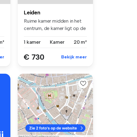
Leiden
Ruime kamer midden in het
centrum, de kamer ligt op de
1e...
m²
1 kamer
Kamer
20 m²
€ 730
er
Bekijk meer
j