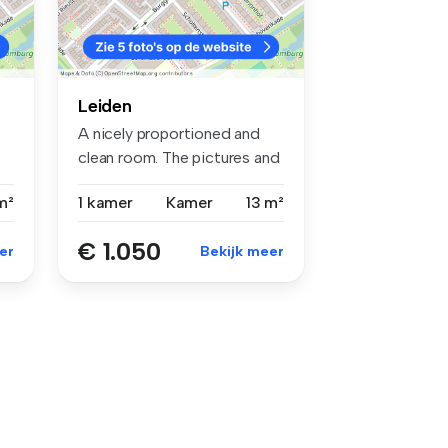
Leiden
A nicely proportioned and
clean room. The pictures and
mo...
m²
1 kamer
Kamer
13 m²
€ 1.050
er
Bekijk meer