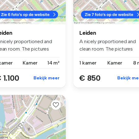
eiden
Leiden
 nicely proportioned and
A nicely proportioned and
lean room. The pictures
clean room. The pictures
rren...
curren...
 kamer
Kamer
14 m²
1 kamer
Kamer
8 
 1.100
€ 850
Bekijk meer
Bekijk me