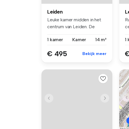
Leiden
L
Leuke kamer midden in het
R
centrum van Leiden. De
c
kamer li...
ka
1 kamer
Kamer
14 m²
1
€ 495
€
Bekijk meer