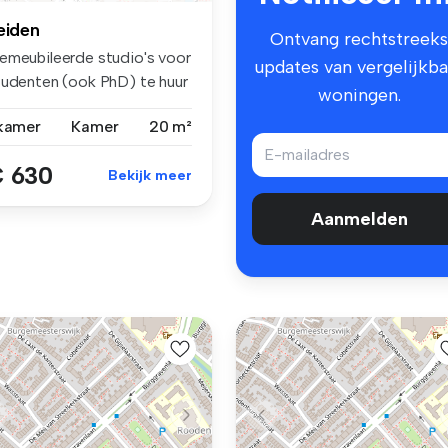
eiden
Ontvang rechtstreeks
emeubileerde studio's voor
updates van vergelijkba
tudenten (ook PhD) te huur
woningen.
 kamer
Kamer
20 m²
 630
Bekijk meer
Aanmelden