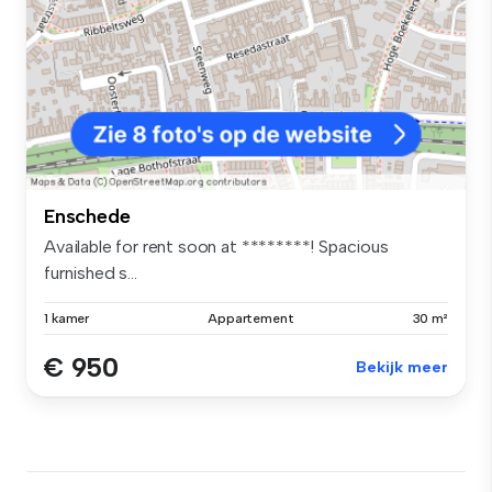
Enschede
Available for rent soon at ********! Spacious
furnished s...
1 kamer
Appartement
30 m²
€ 950
Bekijk meer