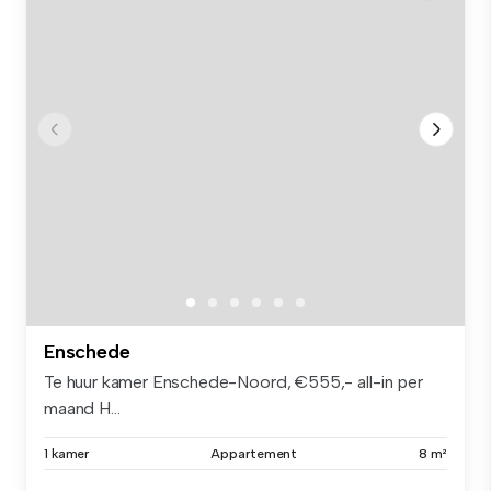
Enschede
Te huur kamer Enschede-Noord, €555,- all-in per
maand H...
1 kamer
Appartement
8 m²