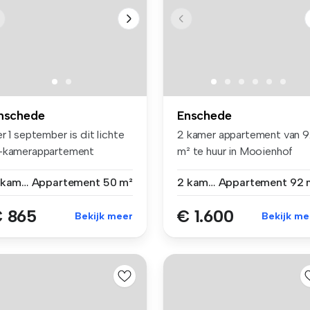
nschede
Enschede
r 1 september is dit lichte
2 kamer appartement van 
-kamerappartement
m² te huur in Mooienhof
schikb...
1025, ...
2 kamers
Appartement
50 m²
2 kamers
Appartement
92 
 865
€ 1.600
Bekijk meer
Bekijk me