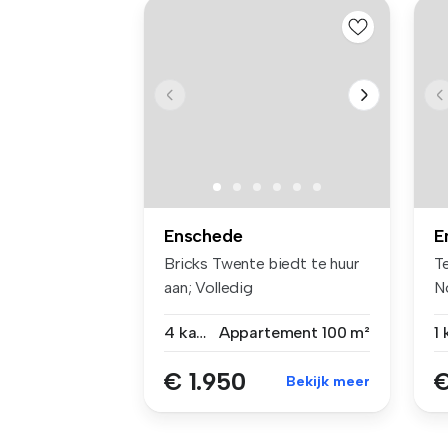
Enschede
E
Bricks Twente biedt te huur
T
aan; Volledig
N
gemoderniseer...
ma
4 kamers
Appartement
100 m²
1
€ 1.950
€
Bekijk meer