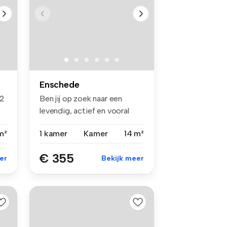
Enschede
92
Ben jij op zoek naar een
levendig, actief en vooral
super...
m²
1 kamer
Kamer
14 m²
€ 355
er
Bekijk meer