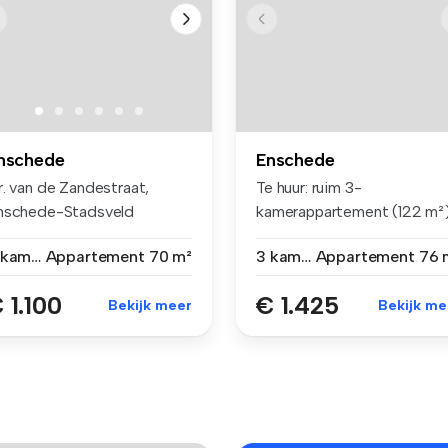
nschede
Enschede
r. van de Zandestraat,
Te huur: ruim 3-
nschede-Stadsveld
kamerappartement (122 m²
achtig 4-k...
– beschikbaar p...
3 kamers
Appartement
70 m²
3 kamers
Appartement
76 
 1.100
€ 1.425
Bekijk meer
Bekijk me