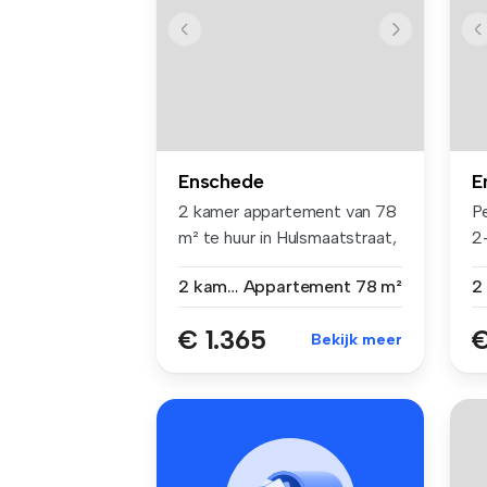
Enschede
E
2 kamer appartement van 78
Pe
m² te huur in Hulsmaatstraat,
2
...
be
2 kamers
Appartement
78 m²
€ 1.365
€
Bekijk meer