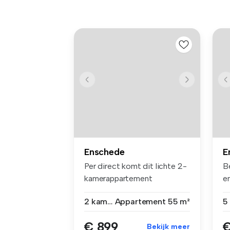
Enschede
E
Per direct komt dit lichte 2-
B
kamerappartement
e
beschikbaar...
al
2 kamers
Appartement
55 m²
5
€ 899
€
Bekijk meer