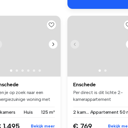
nschede
Enschede
en je op zoek naar een
Per direct is dit lichte 2-
nergiezuinige woning met
kamerappartement
le mo...
beschikbaar i...
 kamers
Huis
125 m²
2 kamers
Appartement
50 
 1.495
€ 769
Bekijk meer
Bekijk me