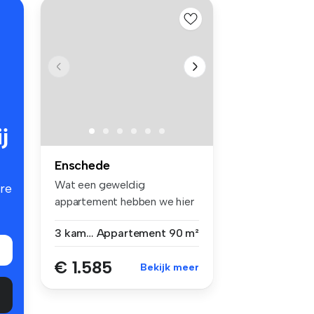
j
Enschede
Wat een geweldig
re
appartement hebben we hier
in de aanbied...
3 kamers
Appartement
90 m²
€ 1.585
Bekijk meer