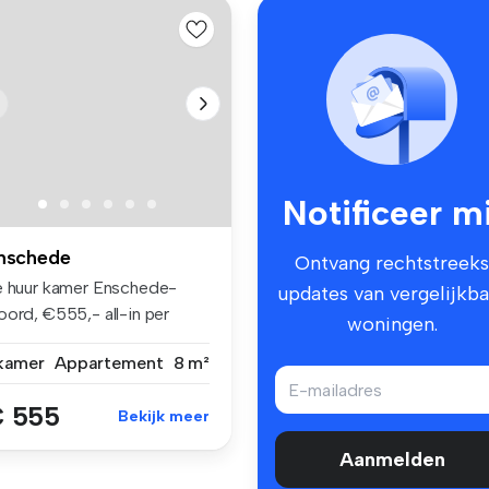
Notificeer mi
nschede
Ontvang rechtstreeks
e huur kamer Enschede-
updates van vergelijkba
oord, €555,- all-in per
woningen.
and H...
 kamer
Appartement
8 m²
 555
Bekijk meer
Aanmelden