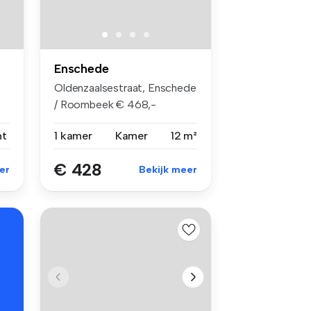
Enschede
Oldenzaalsestraat, Enschede
/ Roombeek € 468,-
inclusief ...
nt
1 kamer
Kamer
12 m²
€ 428
er
Bekijk meer