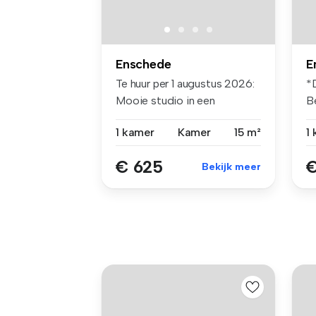
Enschede
E
Te huur per 1 augustus 2026:
*
Mooie studio in een
B
gerenove...
va
1 kamer
Kamer
15 m²
1
€ 625
€
Bekijk meer