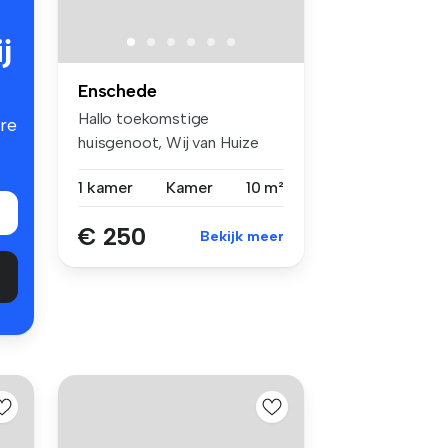
j
Enschede
Hallo toekomstige
re
huisgenoot, Wij van Huize
Kartontoren z...
1 kamer
Kamer
10 m²
€ 250
Bekijk meer