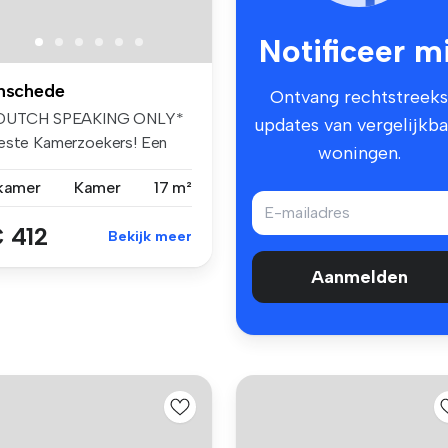
Notificeer mi
nschede
Ontvang rechtstreeks
DUTCH SPEAKING ONLY*
updates van vergelijkba
este Kamerzoekers! Een
woningen.
n onze hu...
 kamer
Kamer
17 m²
 412
Bekijk meer
Aanmelden