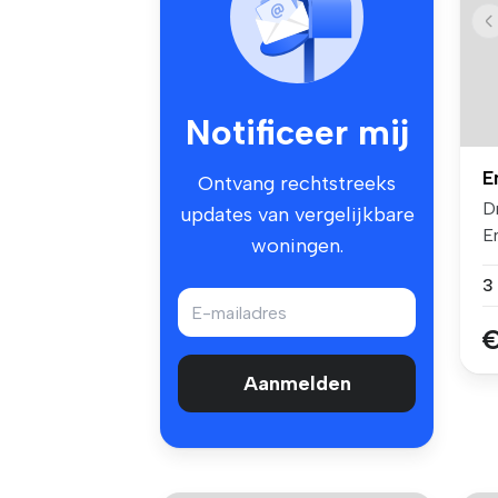
Notificeer mij
E
Ontvang rechtstreeks
D
updates van vergelijkbare
E
woningen.
Pr
€
Aanmelden