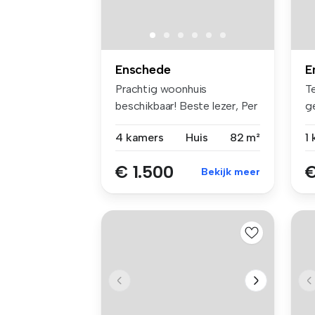
Enschede
E
Prachtig woonhuis
Te
beschikbaar! Beste lezer, Per
g
15 Se...
Ho
4 kamers
Huis
82 m²
1
€ 1.500
€
Bekijk meer