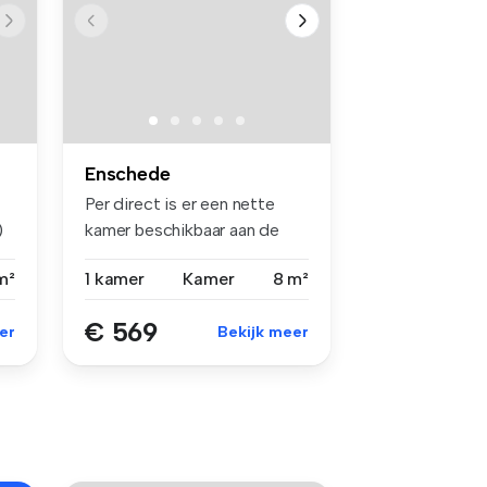
Enschede
Per direct is er een nette
)
kamer beschikbaar aan de
Ypkem...
m²
1 kamer
Kamer
8 m²
€ 569
er
Bekijk meer