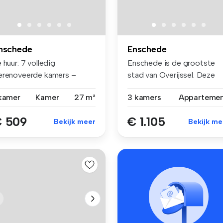
nschede
Enschede
 huur: 7 volledig
Enschede is de grootste
erenoveerde kamers –
stad van Overijssel. Deze
ogstraat 113A...
gemeent...
 kamer
Kamer
27 m²
3 kamers
Apparteme
 509
€ 1.105
Bekijk meer
Bekijk me