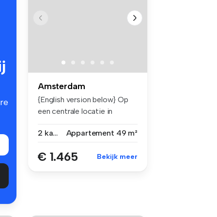
j
Amsterdam
{English version below} Op
re
een centrale locatie in
Amster...
2 kamers
Appartement
49 m²
€ 1.465
Bekijk meer