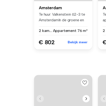
Amsterdam
A
Te huur: Valkenstein 62-3 te
Te
AmsterdamIn de groene en
a
rus...
*
2 kamers
Appartement
76 m²
€ 802
€
Bekijk meer