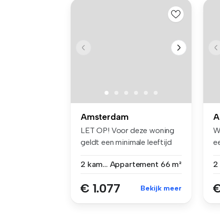
Amsterdam
A
LET OP! Voor deze woning
W
geldt een minimale leeftijd
ee
van ...
ha
2 kamers
Appartement
66 m²
€ 1.077
€
Bekijk meer