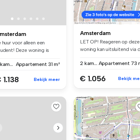
Amsterdam
msterdam
LET OP! Reageren op deze
 huur voor alleen een
woning kan uitsluitend via 
tudent! Deze woning is
ad...
leen ...
2 kamers
Appartement
73 
2 kamers
Appartement
31 m²
€ 1.056
 1.138
Bekijk me
Bekijk meer