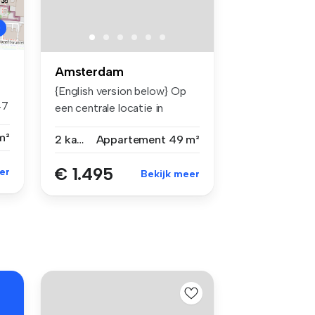
Amsterdam
{English version below} Op
47
een centrale locatie in
Amster...
m²
2 kamers
Appartement
49 m²
€ 1.495
er
Bekijk meer