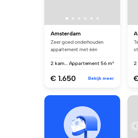
Amsterdam
A
Zeer goed onderhouden
Te
appartement met één
s
slaapkamer. A...
al
2 kamers
Appartement
56 m²
€ 1.650
€
Bekijk meer