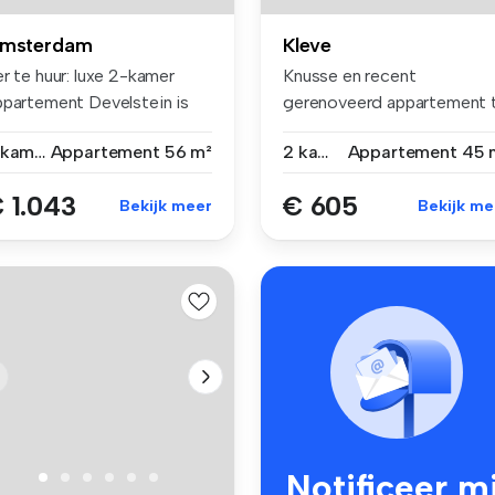
msterdam
Kleve
r te huur: luxe 2-kamer
Knusse en recent
ppartement Develstein is
gerenoveerd appartement 
n...
huur in Kleve...
2 kamers
Appartement
56 m²
2 kamers
Appartement
45 
 1.043
€ 605
Bekijk meer
Bekijk me
Notificeer mi