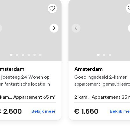
msterdam
Amsterdam
ijdesteeg 24 Wonen op
Goed ingedeeld 2-kamer
n fantastische locatie in
appartement, gemeubileerd
rt...
gelegen...
2 kamers
Appartement
65 m²
2 kamers
Appartement
35 
 2.500
€ 1.550
Bekijk meer
Bekijk me