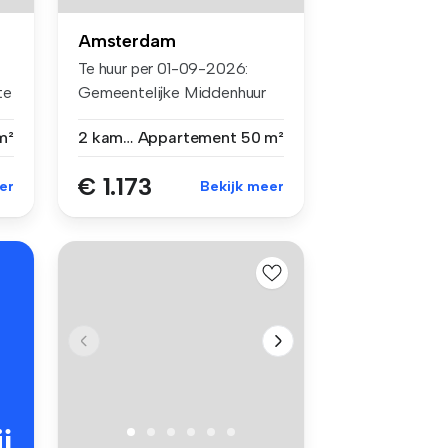
Amsterdam
Te huur per 01-09-2026:
te
Gemeentelijke Middenhuur
2-kamer ...
m²
2 kamers
Appartement
50 m²
€ 1.173
er
Bekijk meer
j