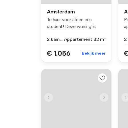
Amsterdam
A
Te huur voor alleen een
Pe
student! Deze woning is
a
alleen ...
ee
2 kamers
Appartement
32 m²
€ 1.056
€
Bekijk meer