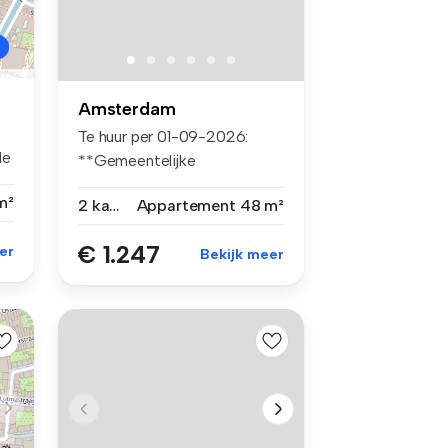
Amsterdam
Te huur per 01-09-2026:
de
**Gemeentelijke
Middenhuur** 2-ka...
m²
2 kamers
Appartement
48 m²
€ 1.247
er
Bekijk meer