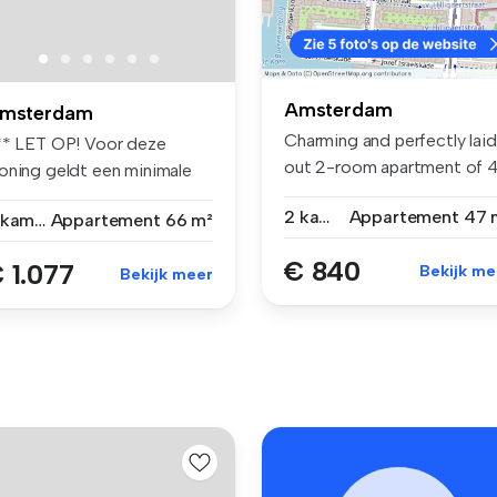
Amsterdam
msterdam
Charming and perfectly laid
** LET OP! Voor deze
out 2-room apartment of 
oning geldt een minimale
m²...
eftijd...
2 kamers
Appartement
47 
2 kamers
Appartement
66 m²
€ 840
 1.077
Bekijk me
Bekijk meer