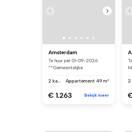
Amsterdam
A
Te huur per 01-09-2026:
Te
**Gemeentelijke
M
Middenhuur** 2-ka...
ap
2 kamers
Appartement
49 m²
€ 1.263
€
Bekijk meer