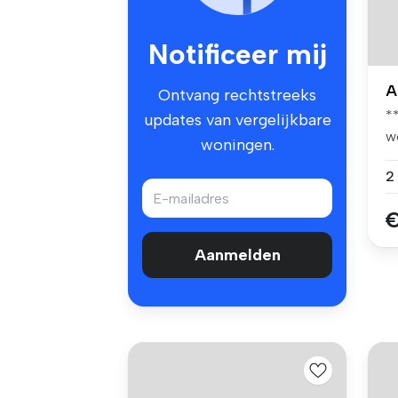
Notificeer mij
A
Ontvang rechtstreeks
*
updates van vergelijkbare
w
woningen.
le
€
Aanmelden