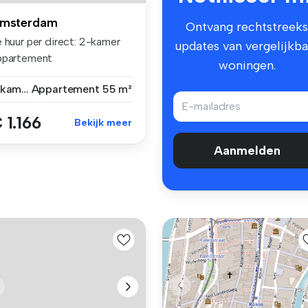
msterdam
Ontvang rechtstreeks
 huur per direct: 2-kamer
updates van vergelijkba
ppartement
woningen.
*MIDDENHUUR** ...
2 kamers
Appartement
55 m²
 1.166
Bekijk meer
Aanmelden