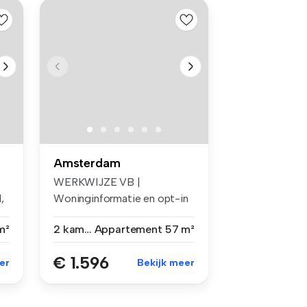
Amsterdam
WERKWIJZE VB |
,
Woninginformatie en opt-in
voor e-mails ...
m²
2 kamers
Appartement
57 m²
€ 1.596
er
Bekijk meer