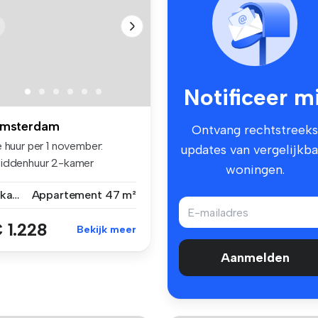
Notificeer mi
msterdam
Ontvang rechtstreeks
 huur per 1 november:
updates van vergelijkba
iddenhuur 2-kamer
woningen.
partement ...
2 kamers
Appartement
47 m²
 1.228
Bekijk meer
Aanmelden