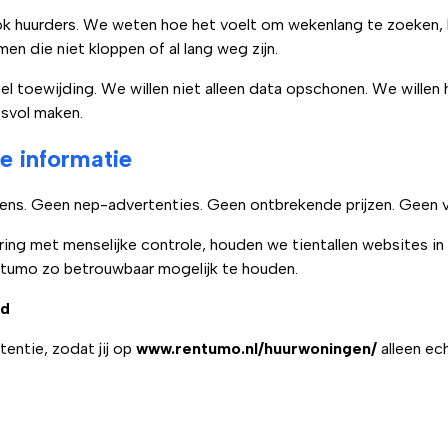
ook huurders. We weten hoe het voelt om wekenlang te zoeken, 
en die niet kloppen of al lang weg zijn.
toewijding. We willen niet alleen data opschonen. We willen he
ssvol maken.
e informatie
evens. Geen nep-advertenties. Geen ontbrekende prijzen. Geen 
g met menselijke controle, houden we tientallen websites in 
ntumo zo betrouwbaar mogelijk te houden.
nd
entie, zodat jij op
www.rentumo.nl/huurwoningen/
alleen ec