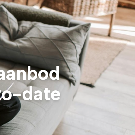
 aanbod
to-date