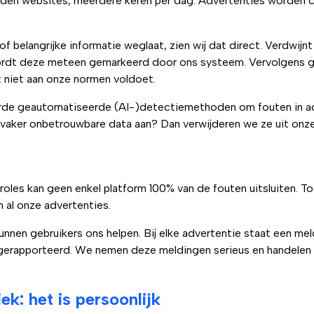
nden websites, meerdere keren per dag. Advertenties worden c
f belangrijke informatie weglaat, zien wij dat direct. Verdwijnt 
ordt deze meteen gemarkeerd door ons systeem. Vervolgens gr
t niet aan onze normen voldoet.
de geautomatiseerde (AI-)detectiemethoden om fouten in adv
vaker onbetrouwbare data aan? Dan verwijderen we ze uit onz
oles kan geen enkel platform 100% van de fouten uitsluiten. T
 al onze advertenties.
nnen gebruikers ons helpen. Bij elke advertentie staat een me
gerapporteerd. We nemen deze meldingen serieus en handelen
iek: het is persoonlijk