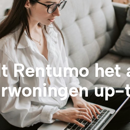
t Rentumo het
rwoningen up-