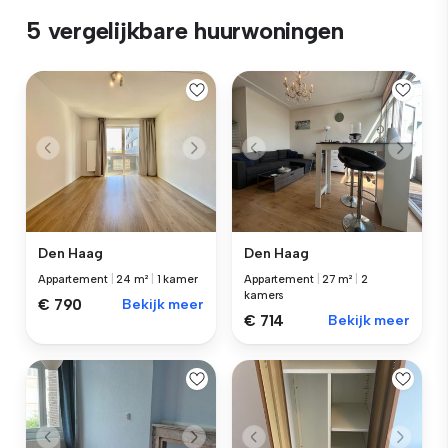
5 vergelijkbare huurwoningen
Den Haag
Den Haag
Appartement
|
24 m²
|
1 kamer
Appartement
|
27 m²
|
2
kamers
€ 790
Bekijk meer
€ 714
Bekijk meer