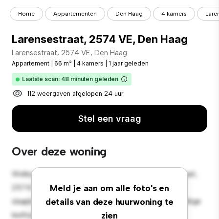
Home
Appartementen
Den Haag
4 kamers
Lare
Larensestraat, 2574 VE, Den Haag
Larensestraat, 2574 VE, Den Haag
Appartement
|
66 m²
|
4 kamers
|
1 jaar geleden
Laatste scan: 48 minuten geleden
112 weergaven afgelopen 24 uur
Stel een vraag
Over deze woning
Welkom bij je nieuwe toevluchtsoord in Larensestraat,
2574 VE, Den Haag! Dit moderne 4-
Meld je aan om alle foto's en
slaapkamerappartement biedt een stijlvolle en gezellige
details van deze huurwoning te
leefruimte. De open indeling is perfect voor
zien