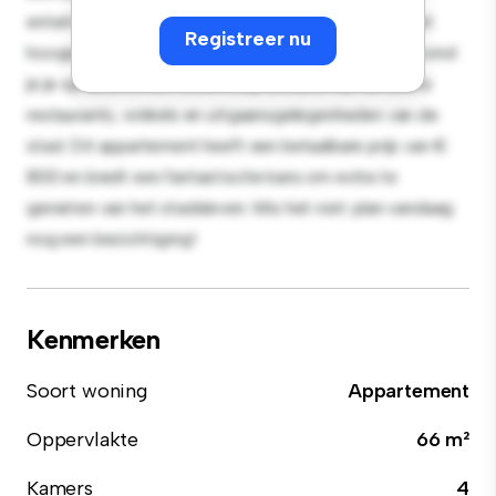
entertainment en de strakke keuken is uitgerust met
Registreer nu
hoogwaardige apparatuur. Dankzij de toplocatie bevind
je je op slechts een steenworp afstand van de beste
restaurants, winkels en uitgaansgelegenheden van de
stad. Dit appartement heeft een betaalbare prijs van €
800 en biedt een fantastische kans om extra te
genieten van het stadsleven. Mis het niet: plan vandaag
nog een bezichtiging!
Kenmerken
Soort woning
Appartement
Oppervlakte
66 m²
Kamers
4