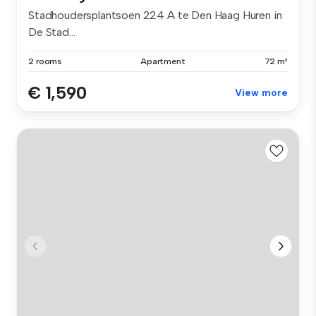
Stadhoudersplantsoen 224 A te Den Haag Huren in
De Stad...
2 rooms
Apartment
72 m²
€ 1,590
View more