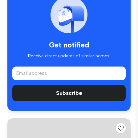
Get notified
Receive direct updates of similar homes.
Subscribe