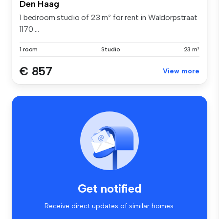
Den Haag
1 bedroom studio of 23 m² for rent in Waldorpstraat
1170 ...
1 room
Studio
23 m²
€ 857
View more
Get notified
Receive direct updates of similar homes.