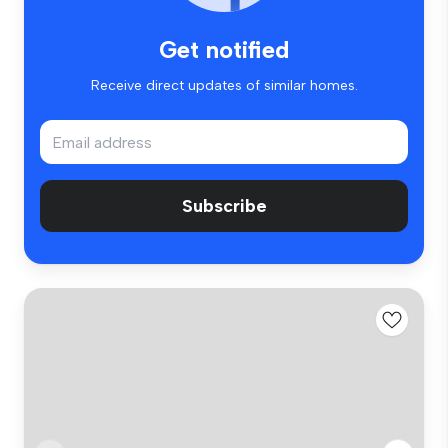
Get notified
Receive direct updates of similar homes.
Subscribe