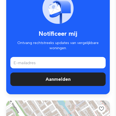
Notificeer mij
Ontvang rechtstreeks updates van vergelijkbare
woningen.
Aanmelden