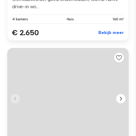
drive-in wo...
4 kamers
Huis
160 m²
€ 2.650
Bekijk meer