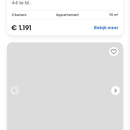
44 te M...
2 kamers
Appartement
70 m²
€ 1.191
Bekijk meer