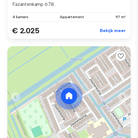
Fazantenkamp 678...
4 kamers
Appartement
97 m²
€ 2.025
Bekijk meer