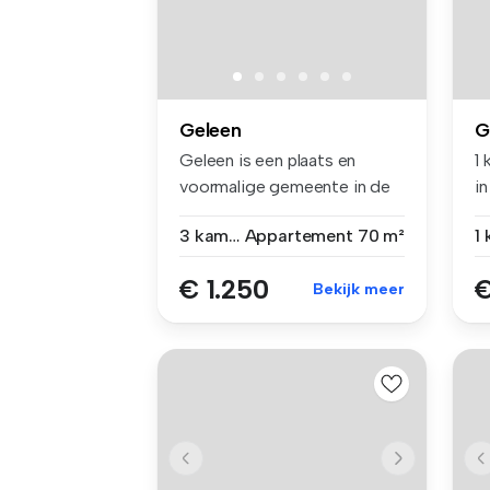
Geleen
G
Geleen is een plaats en
1
voormalige gemeente in de
in
provinc...
3 kamers
Appartement
70 m²
1
€ 1.250
€
Bekijk meer