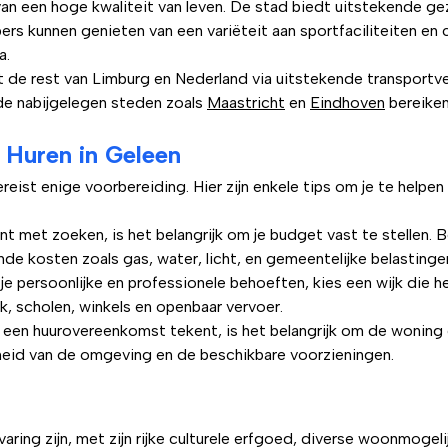
n een hoge kwaliteit van leven. De stad biedt uitstekende g
rs kunnen genieten van een variëteit aan sportfaciliteiten en cl
a.
de rest van Limburg en Nederland via uitstekende transportver
k de nabijgelegen steden zoals
Maastricht
en
Eindhoven
bereiken
t Huren in Geleen
eist enige voorbereiding. Hier zijn enkele tips om je te helpen
t met zoeken, is het belangrijk om je budget vast te stellen. 
de kosten zoals gas, water, licht, en gemeentelijke belastinge
 je persoonlijke en professionele behoeften, kies een wijk die h
k, scholen, winkels en openbaar vervoer.
 een huurovereenkomst tekent, is het belangrijk om de woning 
gheid van de omgeving en de beschikbare voorzieningen.
aring zijn, met zijn rijke culturele erfgoed, diverse woonmogel