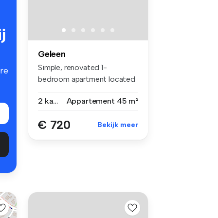
j
Geleen
Simple, renovated 1-
re
bedroom apartment located
on the Rijk...
2 kamers
Appartement
45 m²
€ 720
Bekijk meer