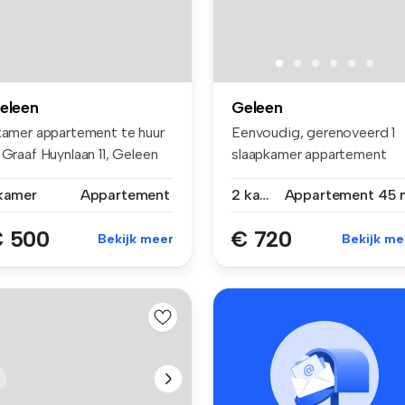
eleen
Geleen
 kamer appartement te huur
Eenvoudig, gerenoveerd 1
 Graaf Huynlaan 11, Geleen
slaapkamer appartement
gelegen a...
 kamer
Appartement
2 kamers
Appartement
45 
 500
€ 720
Bekijk meer
Bekijk me