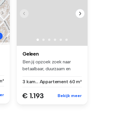
Geleen
Ben jij opzoek zoek naar
betaalbaar, duurzaam en
stijlvol...
m²
3 kamers
Appartement
60 m²
€ 1.193
er
Bekijk meer