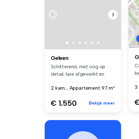
G
Geleen
C
Schitterend, met oog op
b
detail, luxe afgewerkt en
on
volledi...
2 kamers
Appartement
97 m²
€
€ 1.550
Bekijk meer