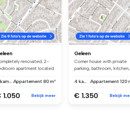
eleen
Geleen
ompletely renovated, 2-
Corner house with private
edroom apartment located
parking, bathroom, kitchen,
 the ...
bas...
3 kamers
Appartement
80 m²
4 kamers
Appartement
120 
 1.050
€ 1.350
Bekijk meer
Bekijk me