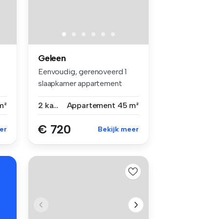
Geleen
Eenvoudig, gerenoveerd 1
slaapkamer appartement
gelegen a...
m²
2 kamers
Appartement
45 m²
€ 720
er
Bekijk meer