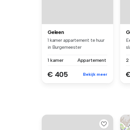
Geleen
G
1 kamer appartement te huur
E
in Burgemeester
s
Lemmensstraat...
ge
1 kamer
Appartement
€ 405
€
Bekijk meer