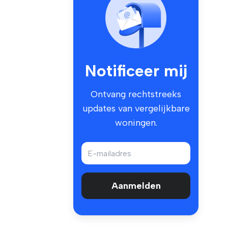
Notificeer mij
Ontvang rechtstreeks
updates van vergelijkbare
woningen.
Aanmelden