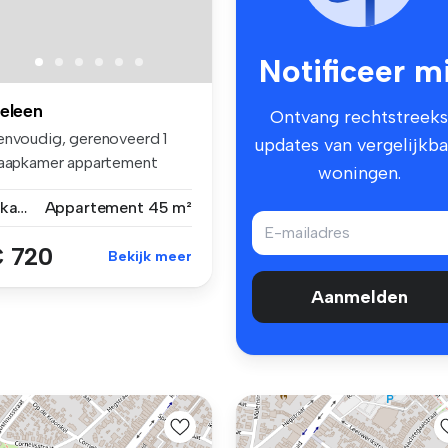
Notificeer mi
eleen
Ontvang rechtstreeks
envoudig, gerenoveerd 1
updates van vergelijkba
laapkamer appartement
woningen.
legen a...
2 kamers
Appartement
45 m²
 720
Bekijk meer
Aanmelden