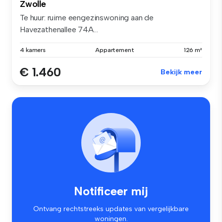
Zwolle
Te huur: ruime eengezinswoning aan de
Havezathenallee 74A...
4 kamers
Appartement
126 m²
€ 1.460
Bekijk meer
Notificeer mij
Ontvang rechtstreeks updates van vergelijkbare
woningen.