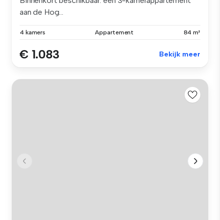
Binnenkort beschikbaar: een 3-kamerappartement
aan de Hog...
4 kamers
Appartement
84 m²
€ 1.083
Bekijk meer