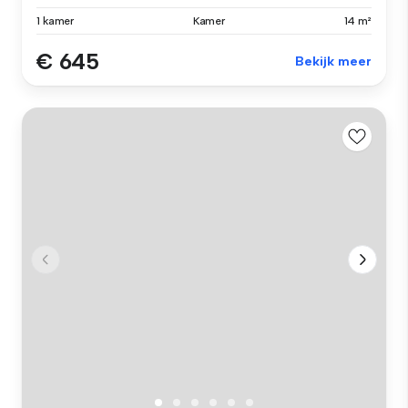
1 kamer
Kamer
14 m²
€ 645
Bekijk meer