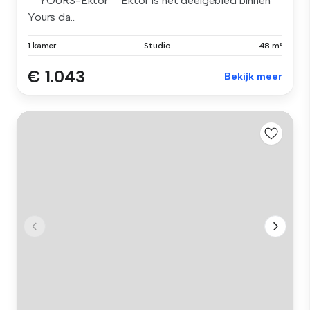
**YOURS-Ektor** Ektor is het deelgebied binnen
Yours da...
1 kamer
Studio
48 m²
€ 1.043
Bekijk meer