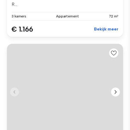
R...
3 kamers
Appartement
72 m²
€ 1.166
Bekijk meer