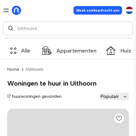
Maak zoekopdracht aan
Alle
Appartementen
Huize
Home
Uithoorn
Woningen te huur in Uithoorn
Populair
17 huurwoningen gevonden