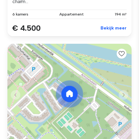
charm...
6 kamers
Appartement
194 m²
€ 4.500
Bekijk meer