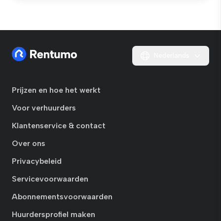
Nederlands
Prijzen en hoe het werkt
Voor verhuurders
Klantenservice & contact
Over ons
Privacybeleid
Servicevoorwaarden
Abonnementsvoorwaarden
Huurdersprofiel maken