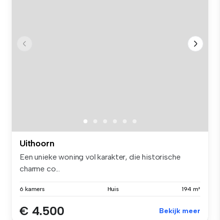
Uithoorn
Een unieke woning vol karakter, die historische
charme co...
6 kamers
Huis
194 m²
€ 4.500
Bekijk meer