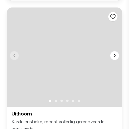
Uithoorn
Karakteristieke, recent volledig gerenoveerde
vrijstaande...