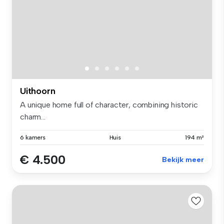
Uithoorn
A unique home full of character, combining historic
charm...
6 kamers
Huis
194 m²
€ 4.500
Bekijk meer