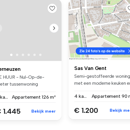
Sas Van Gent
erneuzen
Semi-gestoffeerde wonin
E HUUR - Nul-Op-de-
met een moderne keuken e
eter tussenwoning
dito b...
nergielabel A+++...
4 kamers
Appartement
90 
5 kamers
Appartement
126 m²
€ 1.200
 1.445
Bekijk me
Bekijk meer