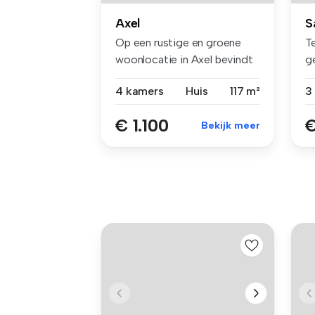
Axel
S
Op een rustige en groene
Te
woonlocatie in Axel bevindt
g
zich...
ho
4 kamers
Huis
117 m²
3
€ 1.100
€
Bekijk meer