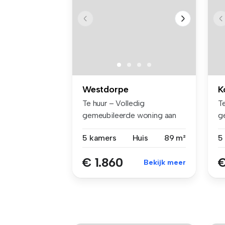
Westdorpe
K
Te huur – Volledig
Te
gemeubileerde woning aan
g
de Graafjansd...
za
5 kamers
Huis
89 m²
5
€ 1.860
€
Bekijk meer