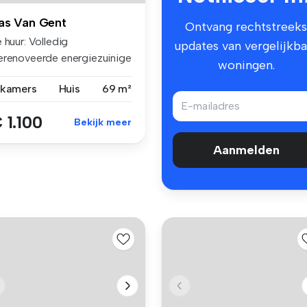
as Van Gent
Ontvang rechtstreeks
 huur: Volledig
updates van vergelijkba
erenoveerde energiezuinige
woningen.
ekwoning ...
 kamers
Huis
69 m²
 1.100
Bekijk meer
Aanmelden