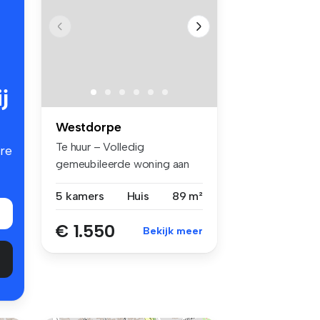
j
Westdorpe
Te huur – Volledig
re
gemeubileerde woning aan
de Graafjansd...
5 kamers
Huis
89 m²
€ 1.550
Bekijk meer