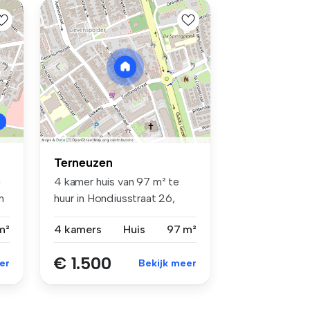
Terneuzen
g
4 kamer huis van 97 m² te
n
huur in Hondiusstraat 26,
Lieve...
m²
4 kamers
Huis
97 m²
€ 1.500
er
Bekijk meer