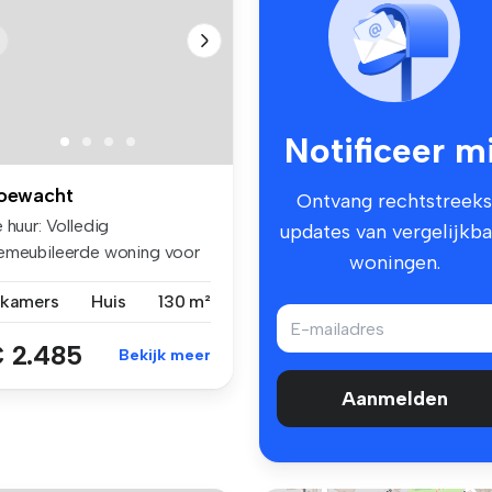
Notificeer mi
oewacht
Ontvang rechtstreeks
 huur: Volledig
updates van vergelijkba
emeubileerde woning voor
woningen.
kelijke ver...
 kamers
Huis
130 m²
 2.485
Bekijk meer
Aanmelden