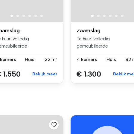
aamslag
Zaamslag
 huur: volledig
Te huur: volledig
emeubileerde
gemeubileerde
ieuwbouwwoning aan de
nieuwbouwwoning aan de
 kamers
Huis
122 m²
4 kamers
Huis
82 
...
St...
 1.550
€ 1.300
Bekijk meer
Bekijk me