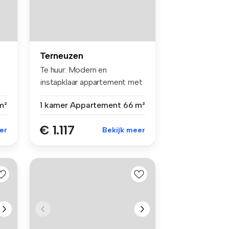
Terneuzen
Te huur: Modern en
instapklaar appartement met
balkon, pa...
m²
1 kamer
Appartement
66 m²
€ 1.117
er
Bekijk meer