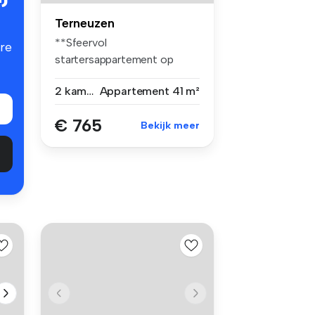
Terneuzen
**Sfeervol
re
startersappartement op
toplocatie – per 1 sept...
2 kamers
Appartement
41 m²
€ 765
Bekijk meer