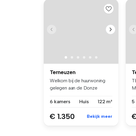
Terneuzen
T
Welkom bij de huurwoning
T
gelegen aan de Donze
M
Visserstraa...
(e
6 kamers
Huis
122 m²
€ 1.350
€
Bekijk meer