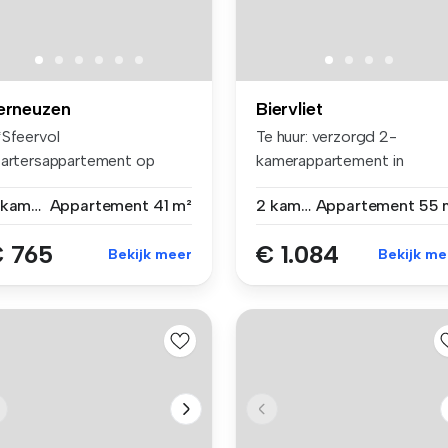
erneuzen
Biervliet
*Sfeervol
Te huur: verzorgd 2-
tartersappartement op
kamerappartement in
plocatie – per 1 sept...
Biervliet – Ter W...
2 kamers
Appartement
41 m²
2 kamers
Appartement
55 
 765
€ 1.084
Bekijk meer
Bekijk me