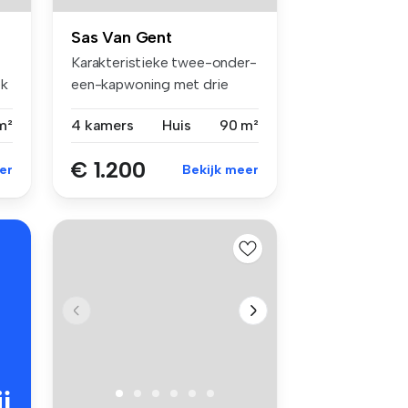
Sas Van Gent
Karakteristieke twee-onder-
ek
een-kapwoning met drie
slaapka...
m²
4 kamers
Huis
90 m²
€ 1.200
er
Bekijk meer
j