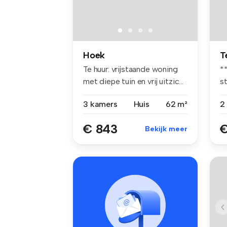
Hoek
T
Te huur: vrijstaande woning
*
met diepe tuin en vrij uitzic...
s
to
3 kamers
Huis
62 m²
€ 843
€
Bekijk meer