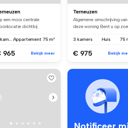
erneuzen
Terneuzen
p een mooi centrale
Algemene omschrijving van
oonlocatie dichtbij
deze woning Bent u op zo
inkel)centrum...
na...
3 kamers
Appartement
75 m²
3 kamers
Huis
75 
 965
€ 975
Bekijk meer
Bekijk me
Notificeer mi