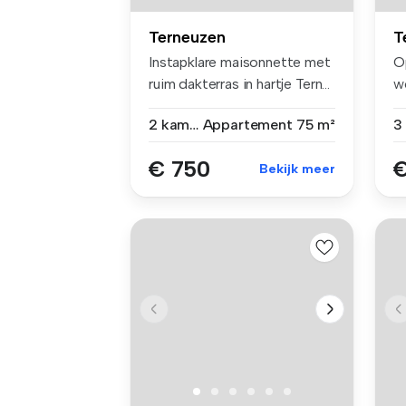
Terneuzen
T
Instapklare maisonnette met
O
ruim dakterras in hartje Tern...
w
(w
2 kamers
Appartement
75 m²
€ 750
€
Bekijk meer