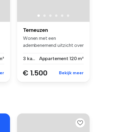
Terneuzen
Wonen met een
adembenemend uitzicht over
de Westerschelde...
m²
3 kamers
Appartement
120 m²
€ 1.500
er
Bekijk meer