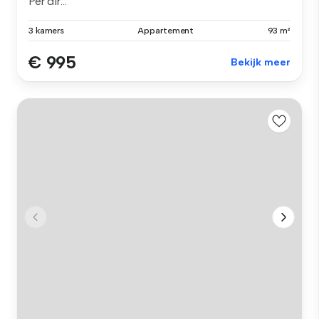
Per dir...
3 kamers
Appartement
93 m²
€ 995
Bekijk meer