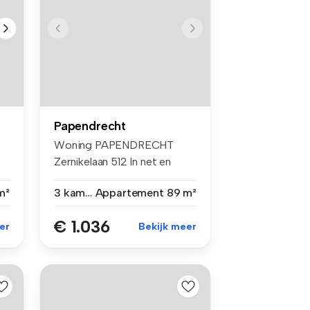
Papendrecht
Woning PAPENDRECHT
Zernikelaan 512 In net en
rustig com...
m²
3 kamers
Appartement
89 m²
€ 1.036
er
Bekijk meer