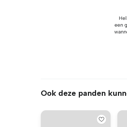
Hel
een g
wanne
Ook deze panden kunne