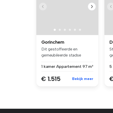
Gorinchem
D
Dit gestoffeerde en
St
gemeubileerde stadse
g
woonhuis verrast...
ge
1 kamer
Appartement
97 m²
5
€ 1.515
€
Bekijk meer