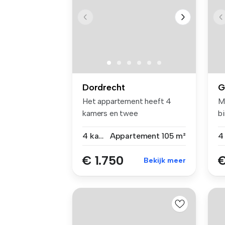
Dordrecht
G
Het appartement heeft 4
M
kamers en twee
b
dakterrassen, 1 sl...
b
4 kamers
Appartement
105 m²
€ 1.750
€
Bekijk meer