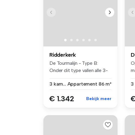
Ridderkerk
D
De Tourmalijn - Type B:
Op
Onder dit type vallen alle 3-
m
kame...
me
3 kamers
Appartement
86 m²
€ 1.342
€
Bekijk meer