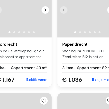
ordrecht
Papendrecht
 de 3e verdieping ligt dit
Woning PAPENDRECHT
aisonnette appartement
Zernikelaan 512 In net en
t ...
rustig com...
3 kamers
Appartement
43 m²
3 kamers
Appartement
89 
 1.167
€ 1.036
Bekijk meer
Bekijk me