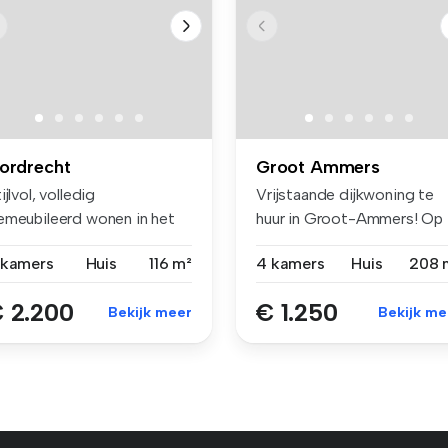
ordrecht
Groot Ammers
ijlvol, volledig
Vrijstaande dijkwoning te
emeubileerd wonen in het
huur in Groot-Ammers! Op
liefde Dub...
zoek...
 kamers
Huis
116 m²
4 kamers
Huis
208 
 2.200
€ 1.250
Bekijk meer
Bekijk me