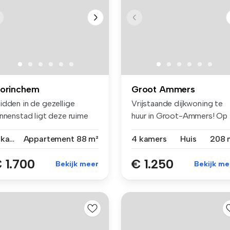
orinchem
Groot Ammers
idden in de gezellige
Vrijstaande dijkwoning te
innenstad ligt deze ruime
huur in Groot-Ammers! Op
ovenwo...
zoek...
4 kamers
Appartement
88 m²
4 kamers
Huis
208 
 1.700
€ 1.250
Bekijk meer
Bekijk me