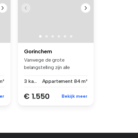
Gorinchem
Vanwege de grote
belangstelling zijn alle
bezichtigingen ...
m²
3 kamers
Appartement
84 m²
€ 1.550
er
Bekijk meer