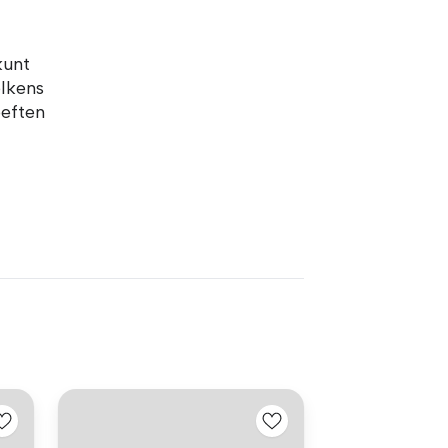
kunt
elkens
oeften