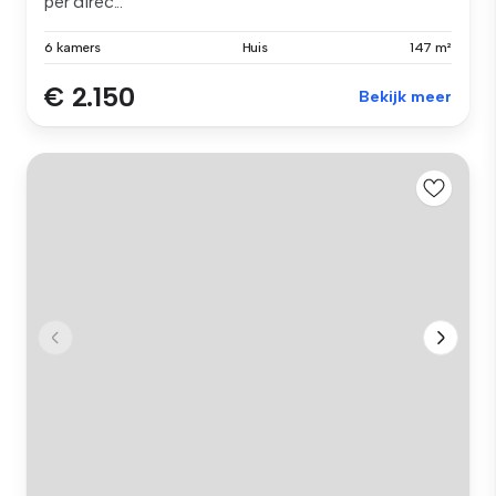
per direc...
6 kamers
Huis
147 m²
€ 2.150
Bekijk meer