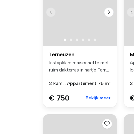
Terneuzen
M
Instapklare maisonnette met
A
ruim dakterras in hartje Tern...
lo
O.
2 kamers
Appartement
75 m²
€ 750
€
Bekijk meer