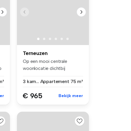
Terneuzen
Op een mooi centrale
p
woonlocatie dichtbij
(winkel)centrum...
m²
3 kamers
Appartement
75 m²
€ 965
er
Bekijk meer