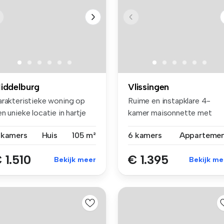
iddelburg
Vlissingen
arakteristieke woning op
Ruime en instapklare 4-
n unieke locatie in hartje
kamer maisonnette met
...
prachtig uit...
 kamers
Huis
105 m²
6 kamers
Apparteme
 1.510
€ 1.395
Bekijk meer
Bekijk me