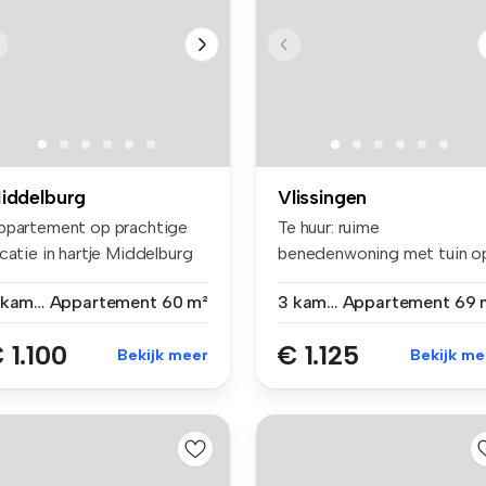
iddelburg
Vlissingen
ppartement op prachtige
Te huur: ruime
catie in hartje Middelburg
benedenwoning met tuin o
..
toplocatie in Vl...
2 kamers
Appartement
60 m²
3 kamers
Appartement
69 
 1.100
€ 1.125
Bekijk meer
Bekijk me