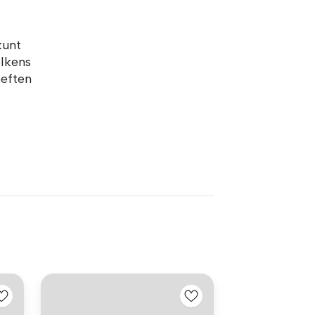
kunt
elkens
oeften