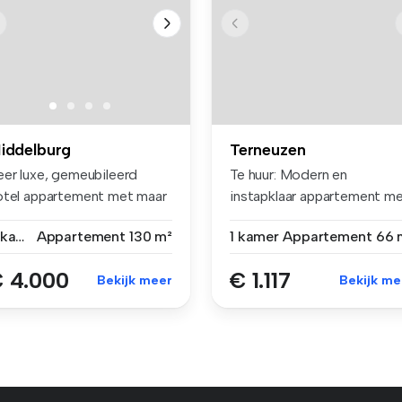
iddelburg
Terneuzen
eer luxe, gemeubileerd
Te huur: Modern en
otel appartement met maar
instapklaar appartement m
efst...
balkon, pa...
5 kamers
Appartement
130 m²
1 kamer
Appartement
66 
 4.000
€ 1.117
Bekijk meer
Bekijk me