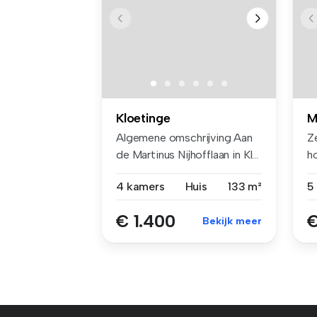
Kloetinge
M
Algemene omschrijving Aan
Z
de Martinus Nijhofflaan in Kl...
h
li
4 kamers
Huis
133 m²
€ 1.400
€
Bekijk meer