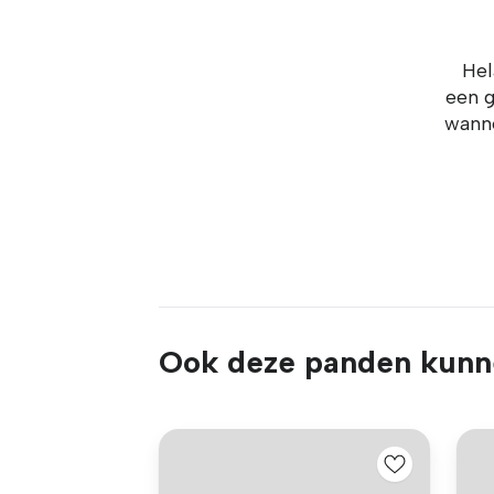
Hel
een g
wanne
Ook deze panden kunne