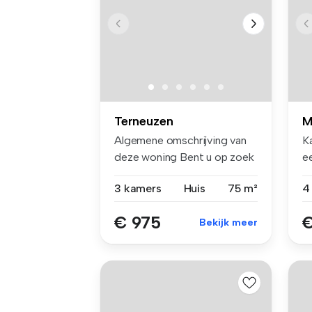
Terneuzen
M
Algemene omschrijving van
K
deze woning Bent u op zoek
ee
na...
ce
3 kamers
Huis
75 m²
4
€ 975
€
Bekijk meer