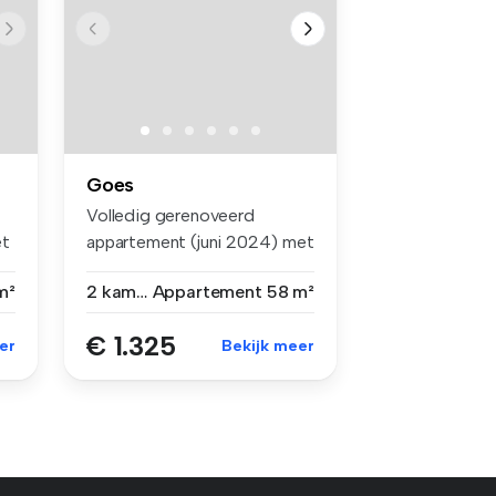
Goes
Volledig gerenoveerd
et
appartement (juni 2024) met
nieuwe k...
m²
2 kamers
Appartement
58 m²
€ 1.325
er
Bekijk meer