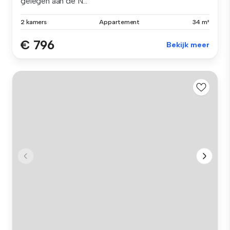
gelegen aan de N...
2 kamers
Appartement
34 m²
€ 796
Bekijk meer