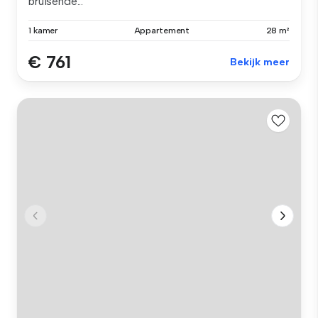
bruisende...
1 kamer
Appartement
28 m²
€ 761
Bekijk meer