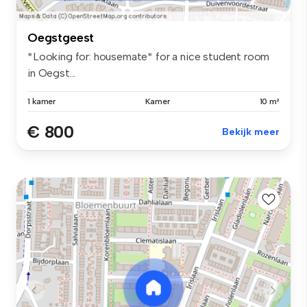
Oegstgeest
*Looking for: housemate* for a nice student room
in Oegst...
1 kamer
Kamer
10 m²
€ 800
Bekijk meer