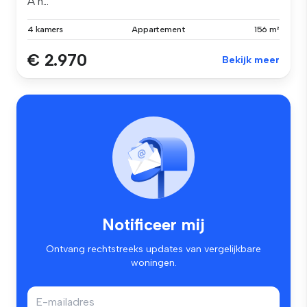
A h...
4 kamers
Appartement
156 m²
€ 2.970
Bekijk meer
Notificeer mij
Ontvang rechtstreeks updates van vergelijkbare
woningen.