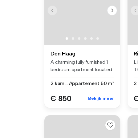
Den Haag
R
A charming fully furnished 1
L
bedroom apartment located
T
on...
co
2 kamers
Appartement
50 m²
€ 850
€
Bekijk meer