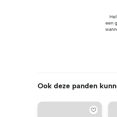
Hel
een g
wanne
Ook deze panden kunne