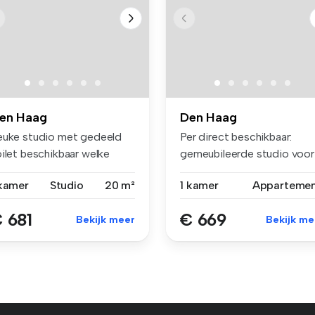
en Haag
Den Haag
euke studio met gedeeld
Per direct beschikbaar:
oilet beschikbaar welke
gemeubileerde studio voor
rfect...
(HBO-)s...
 kamer
Studio
20 m²
1 kamer
Apparteme
 681
€ 669
Bekijk meer
Bekijk me