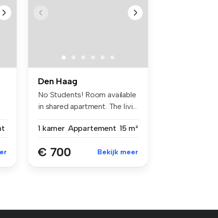
Den Haag
No Students! Room available
in shared apartment. The livi...
nt
1 kamer
Appartement
15 m²
€ 700
er
Bekijk meer