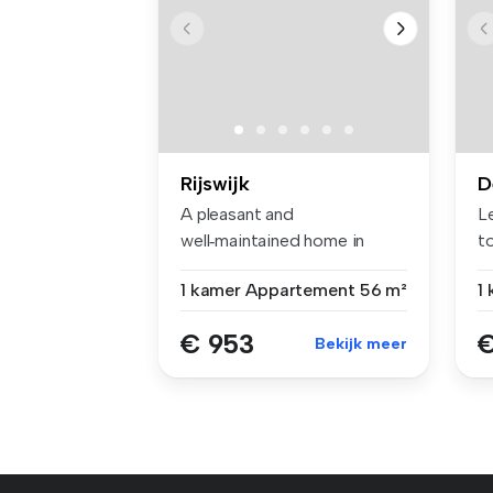
Rijswijk
D
A pleasant and
L
well‑maintained home in
t
complex Churchilll...
pe
1 kamer
Appartement
56 m²
1
€ 953
€
Bekijk meer