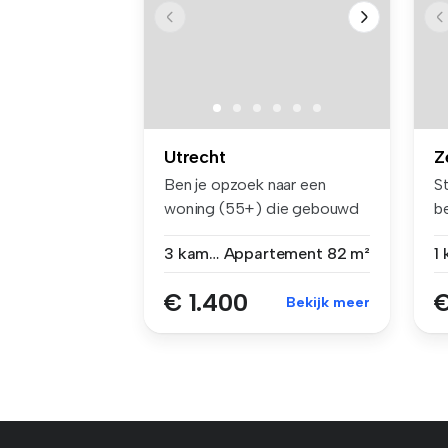
Utrecht
Z
Ben je opzoek naar een
S
woning (55+) die gebouwd
be
is naar d...
Ze
3 kamers
Appartement
82 m²
1
€ 1.400
€
Bekijk meer