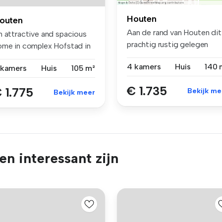
Houten
outen
Aan de rand van Houten dit
n attractive and spacious
prachtig rustig gelegen
ome in complex Hofstad in
voorhu...
u...
4 kamers
Huis
140 
 kamers
Huis
105 m²
€ 1.735
 1.775
Bekijk me
Bekijk meer
n interessant zijn