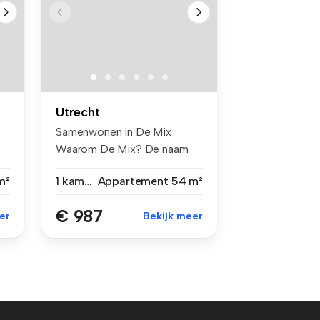
Utrecht
Samenwonen in De Mix
Waarom De Mix? De naam
zegt het al...
m²
1 kamer
Appartement
54 m²
€ 987
er
Bekijk meer