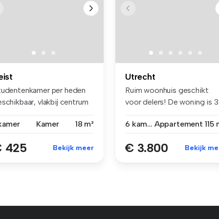
eist
Utrecht
tudentenkamer per heden
Ruim woonhuis geschikt
schikbaar, vlakbij centrum
voor delers! De woning is 3
i...
jaar...
 kamer
Kamer
18 m²
6 kamers
Appartement
115 
 425
€ 3.800
Bekijk meer
Bekijk me