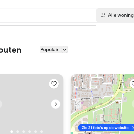
Alle wonin
outen
Populair