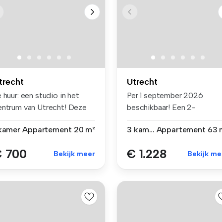
trecht
Utrecht
 huur: een studio in het
Per 1 september 2026
entrum van Utrecht! Deze
beschikbaar! Een 2-
...
kamerappartement ...
 kamer
Appartement
20 m²
3 kamers
Appartement
63 
 700
€ 1.228
Bekijk meer
Bekijk me