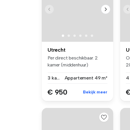
Utrecht
U
Per direct beschikbaar. 2
O
kamer (middenhuur)
2
appartement ...
w
3 kamers
Appartement
49 m²
€ 950
€
Bekijk meer