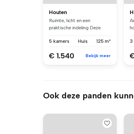
Houten
H
Ruimte, licht en een
A
praktische indeling Deze
h
woning bied...
Ho
5 kamers
Huis
125 m²
3
€ 1.540
€
Bekijk meer
Ook deze panden kunne