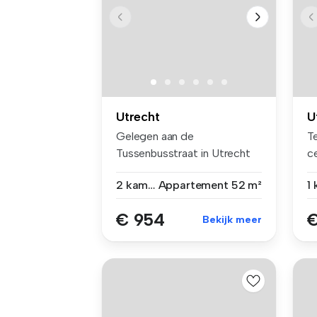
Utrecht
U
Gelegen aan de
Te
Tussenbusstraat in Utrecht
c
ligt dit unieke...
se
2 kamers
Appartement
52 m²
1
€ 954
€
Bekijk meer