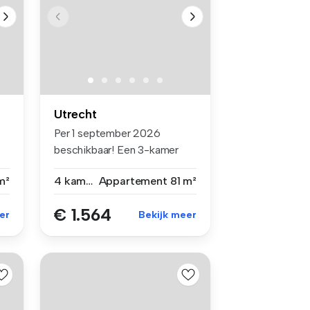
Utrecht
Per 1 september 2026
beschikbaar! Een 3-kamer
hoekapparte...
m²
4 kamers
Appartement
81 m²
€ 1.564
er
Bekijk meer