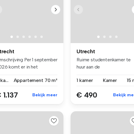
trecht
Utrecht
mschrijving Per 1 september
Ruime studentenkamer te
026 komt er in het
huur aan de
ooncomp...
Nachtegaalstraat in U...
4 kamers
Appartement
70 m²
1 kamer
Kamer
15 
 1.137
€ 490
Bekijk meer
Bekijk me