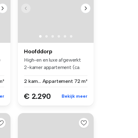
Hoofddorp
e
High-en en luxe afgewerkt
2-kamer appartement (ca.
72 m²)...
m²
2 kamers
Appartement
72 m²
€ 2.290
er
Bekijk meer