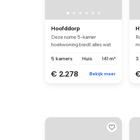
Hoofddorp
H
Deze ruime 5-kamer
R
hoekwoning biedt alles wat
m
je zoekt: v...
Aa
5 kamers
Huis
141 m²
€ 2.278
€
Bekijk meer