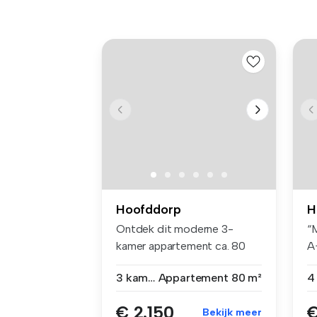
Hoofddorp
H
Ontdek dit moderne 3-
“
kamer appartement ca. 80
A
m², gelegen...
ui
3 kamers
Appartement
80 m²
€ 2.150
€
Bekijk meer