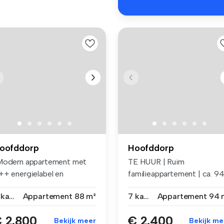
oofddorp
Hoofddorp
Modern appartement met
TE HUUR | Ruim
++ energielabel en
familieappartement | ca. 9
tstekende b...
m² | 6 slaapka...
4 kamers
Appartement
88 m²
7 kamers
Appartement
94 
 2.800
€ 2.400
Bekijk meer
Bekijk me