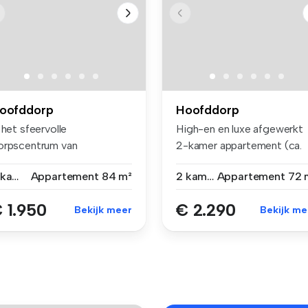
oofddorp
Hoofddorp
 het sfeervolle
High-en en luxe afgewerkt
orpscentrum van
2-kamer appartement (ca.
oofddorp, naast winke...
72 m²)...
3 kamers
Appartement
84 m²
2 kamers
Appartement
72 
 1.950
€ 2.290
Bekijk meer
Bekijk me