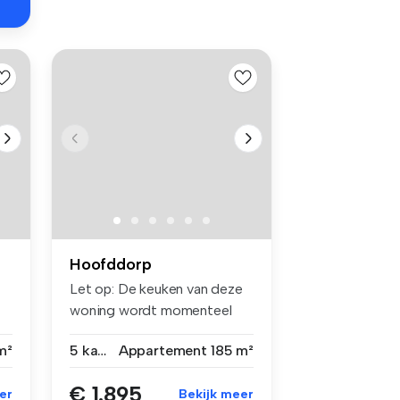
Hoofddorp
Let op: De keuken van deze
4
woning wordt momenteel
volledi...
m²
5 kamers
Appartement
185 m²
€ 1.895
er
Bekijk meer