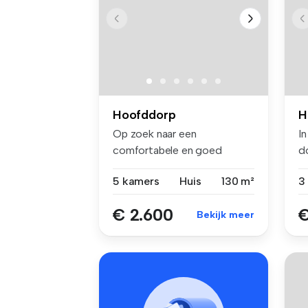
Hoofddorp
H
Op zoek naar een
In
comfortabele en goed
d
onderhouden woning ...
H
5 kamers
Huis
130 m²
€ 2.600
€
Bekijk meer