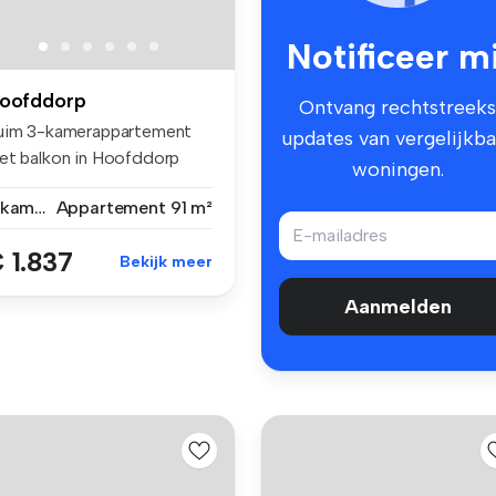
Notificeer mi
oofddorp
Ontvang rechtstreeks
uim 3-kamerappartement
updates van vergelijkba
et balkon in Hoofddorp
woningen.
n de ...
3 kamers
Appartement
91 m²
 1.837
Bekijk meer
Aanmelden