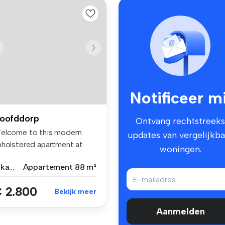
Notificeer mi
oofddorp
Ontvang rechtstreeks
elcome to this modern
updates van vergelijkba
pholstered apartment at
woningen.
rnhamst...
4 kamers
Appartement
88 m²
 2.800
Bekijk meer
Aanmelden