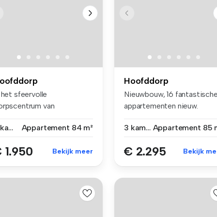
oofddorp
Hoofddorp
 het sfeervolle
Nieuwbouw, 16 fantastisch
orpscentrum van
appartementen nieuw.
oofddorp, naast winke...
Midden in...
3 kamers
Appartement
84 m²
3 kamers
Appartement
85 
 1.950
€ 2.295
Bekijk meer
Bekijk me