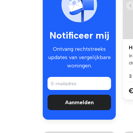
Notificeer mij
H
Ontvang rechtstreeks
In
updates van vergelijkbare
d
woningen.
H
€
Aanmelden