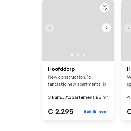
Hoofddorp
H
New construction, 16
W
fantastic new apartments. In
u
the cen...
Bu
3 kamers
Appartement
85 m²
€ 2.295
€
Bekijk meer