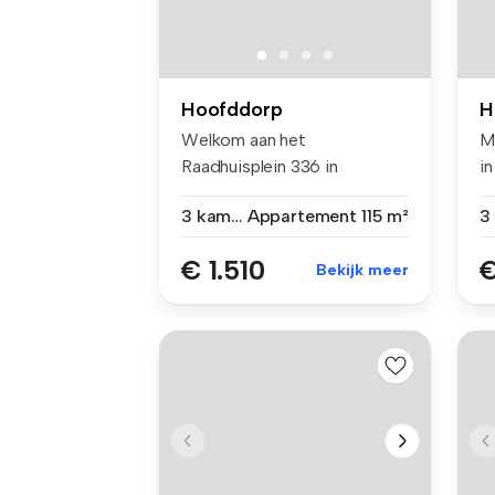
Hoofddorp
H
Welkom aan het
M
Raadhuisplein 336 in
i
Hoofddorp! Een heerli...
he
3 kamers
Appartement
115 m²
€ 1.510
€
Bekijk meer