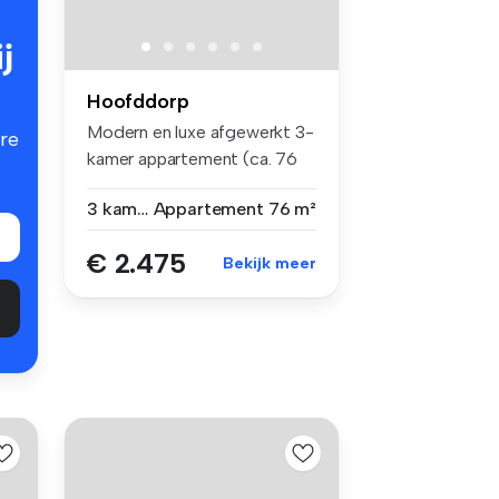
j
Hoofddorp
Modern en luxe afgewerkt 3-
re
kamer appartement (ca. 76
m²) ...
3 kamers
Appartement
76 m²
€ 2.475
Bekijk meer