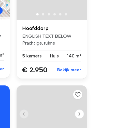
Hoofddorp
e
ENGLISH TEXT BELOW
Prachtige, ruime
gezinswoning van ru...
m²
5 kamers
Huis
140 m²
€ 2.950
er
Bekijk meer