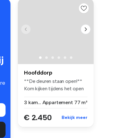
j
Hoofddorp
**De deuren staan open!**
re
Kom kijken tijdens het open
hui...
3 kamers
Appartement
77 m²
€ 2.450
Bekijk meer