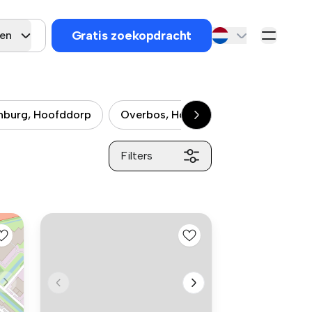
Gratis zoekopdracht
gen
nburg, Hoofddorp
Overbos, Hoofddorp
Floriande
Filters