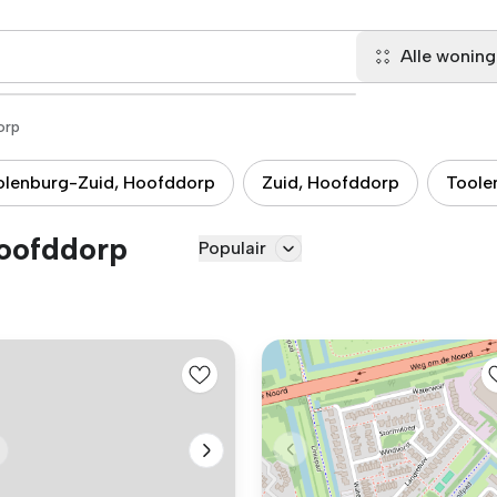
Alle wonin
orp
olenburg-Zuid, Hoofddorp
Zuid, Hoofddorp
Toole
oofddorp
Populair