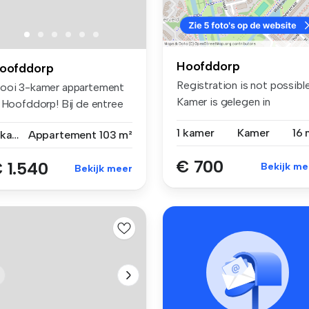
Hoofddorp
oofddorp
Registration is not possibl
ooi 3-kamer appartement
Kamer is gelegen in
n Hoofddorp! Bij de entree
Hoofddor...
...
1 kamer
Kamer
16 
3 kamers
Appartement
103 m²
€ 700
 1.540
Bekijk me
Bekijk meer