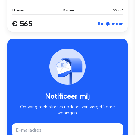
1 kamer
Kamer
22 m²
€ 565
Bekijk meer
Notificeer mij
Ontvang rechtstreeks updates van vergelijkbare
woningen.