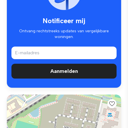
Notificeer mij
Ontvang rechtstreeks updates van vergelijkbare
woningen.
Aanmelden