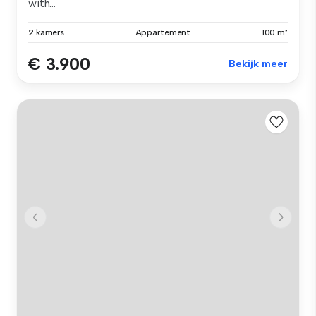
with...
2 kamers
Appartement
100 m²
€ 3.900
Bekijk meer