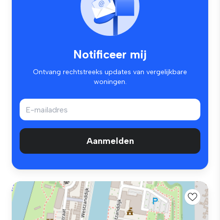
Notificeer mij
Ontvang rechtstreeks updates van vergelijkbare
woningen.
Aanmelden