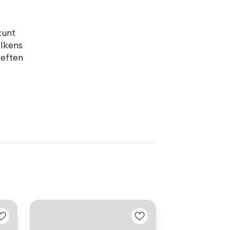
kunt
elkens
oeften