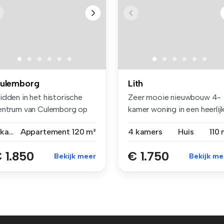
ulemborg
Lith
idden in het historische
Zeer mooie nieuwbouw 4-
entrum van Culemborg op
kamer woning in een heerlij
 mar...
groen...
5 kamers
Appartement
120 m²
4 kamers
Huis
110 
 1.850
€ 1.750
Bekijk meer
Bekijk me