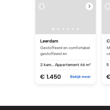
Leerdam
C
Gestoffeerd en comfortabel
M
gestoffeerd en
c
gemeubileerd ru...
de
2 kamers
Appartement
66 m²
€ 1.450
€
Bekijk meer