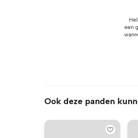
Hel
een g
wanne
Ook deze panden kunne