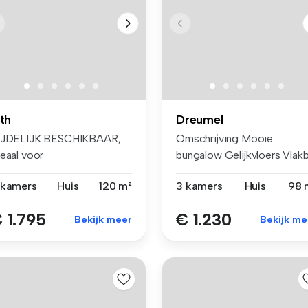
ith
Dreumel
IJDELIJK BESCHIKBAAR,
Omschrijving Mooie
deaal voor
bungalow Gelijkvloers Vlakb
erbruggingsperiode! ...
het do...
 kamers
Huis
120 m²
3 kamers
Huis
98 
 1.795
€ 1.230
Bekijk meer
Bekijk me