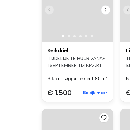
Kerkdriel
L
TIJDELIJK TE HUUR VANAF
T
1 SEPTEMBER TM MAART
I
2027 Gelieve...
ov
3 kamers
Appartement
80 m²
5
€ 1.500
€
Bekijk meer