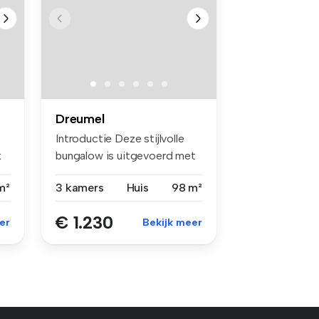
Dreumel
Introductie Deze stijlvolle
k
bungalow is uitgevoerd met
...
m²
3 kamers
Huis
98 m²
€ 1.230
er
Bekijk meer