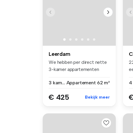
Leerdam
C
We hebben per direct nette
2
3-kamer appartementen
e
beschikb...
fa
3 kamers
Appartement
62 m²
€ 425
€
Bekijk meer