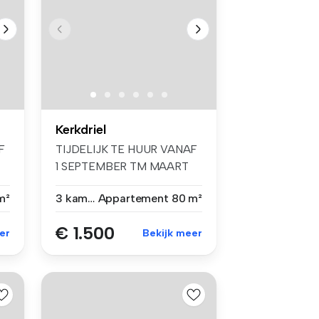
Kerkdriel
F
TIJDELIJK TE HUUR VANAF
1 SEPTEMBER TM MAART
2027 Gelie...
m²
3 kamers
Appartement
80 m²
€ 1.500
er
Bekijk meer