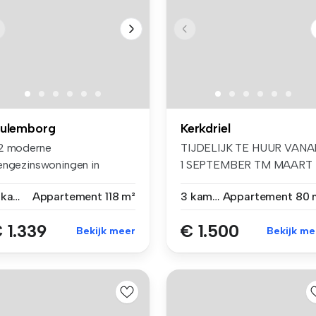
ulemborg
Kerkdriel
2 moderne
TIJDELIJK TE HUUR VANA
engezinswoningen in
1 SEPTEMBER TM MAART
milievriendelijke nieuw...
2027 Gelieve...
4 kamers
Appartement
118 m²
3 kamers
Appartement
80 
 1.339
€ 1.500
Bekijk meer
Bekijk me