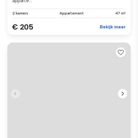
apparte...
2 kamers
Appartement
47 m²
€ 205
Bekijk meer