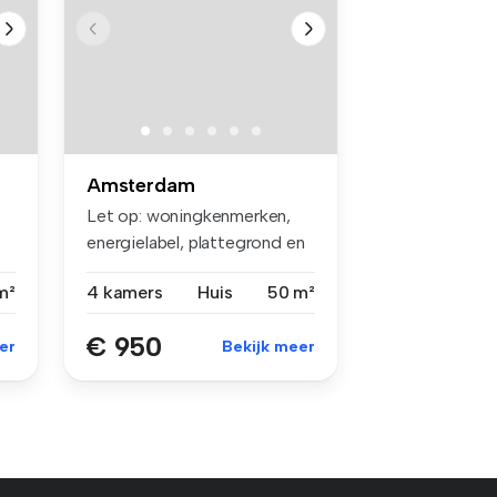
Amsterdam
Let op: woningkenmerken,
energielabel, plattegrond en
huu...
m²
4 kamers
Huis
50 m²
€ 950
er
Bekijk meer