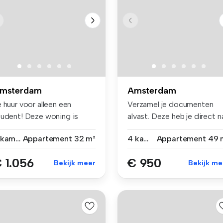
msterdam
Amsterdam
 huur voor alleen een
Verzamel je documenten
tudent! Deze woning is
alvast. Deze heb je direct n
leen ...
de a...
2 kamers
Appartement
32 m²
4 kamers
Appartement
49 
 1.056
€ 950
Bekijk meer
Bekijk me