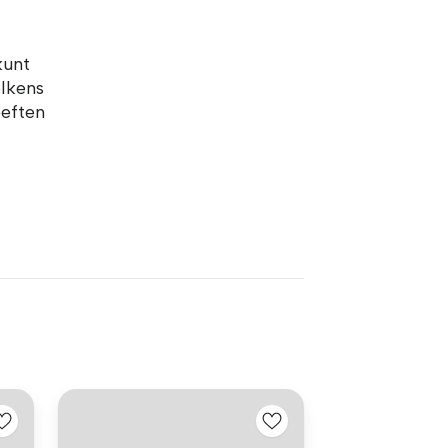
kunt
elkens
oeften