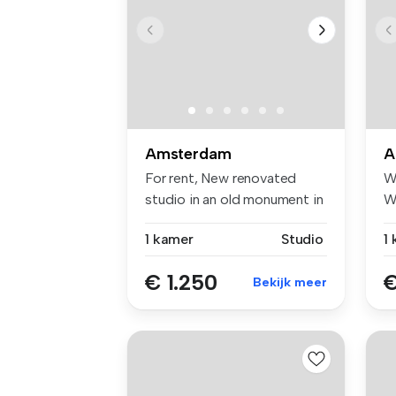
Amsterdam
A
For rent, New renovated
W
studio in an old monument in
W
the ...
vo
1 kamer
Studio
1
€ 1.250
€
Bekijk meer