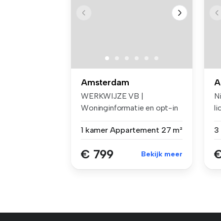
Amsterdam
A
WERKWIJZE VB |
N
Woninginformatie en opt-in
l
voor e-mails ...
va
1 kamer
Appartement
27 m²
€ 799
€
Bekijk meer