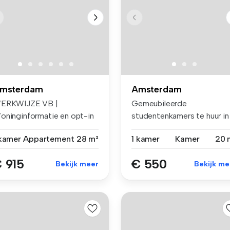
msterdam
Amsterdam
ERKWIJZE VB |
Gemeubileerde
oninginformatie en opt-in
studentenkamers te huur in
or e-mails ...
Amsterdam - Slot...
 kamer
Appartement
28 m²
1 kamer
Kamer
20 
 915
€ 550
Bekijk meer
Bekijk me