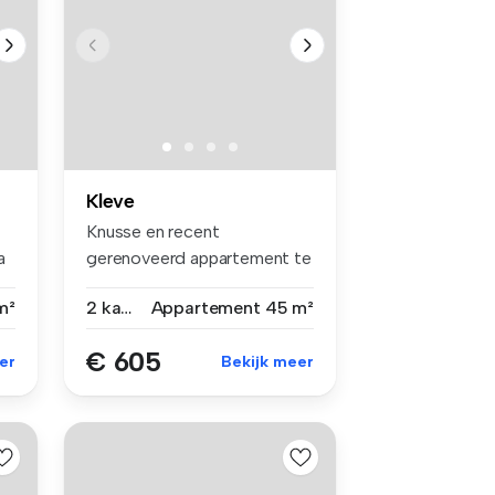
Kleve
Knusse en recent
a
gerenoveerd appartement te
huur in Kleve...
m²
2 kamers
Appartement
45 m²
€ 605
er
Bekijk meer