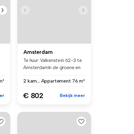
Amsterdam
Te huur: Valkenstein 62-3 te
AmsterdamIn de groene en
rus...
m²
2 kamers
Appartement
76 m²
€ 802
er
Bekijk meer