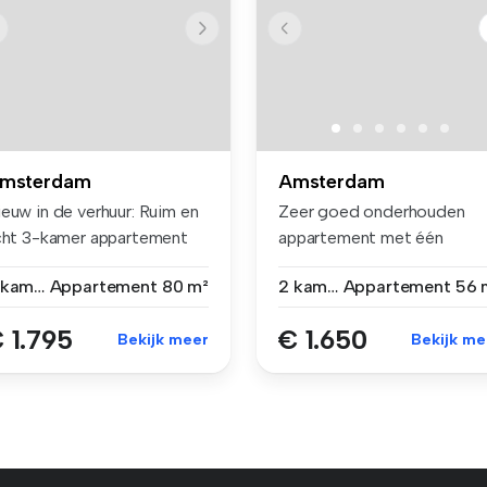
msterdam
Amsterdam
ieuw in de verhuur: Ruim en
Zeer goed onderhouden
icht 3-kamer appartement
appartement met één
...
slaapkamer. A...
3 kamers
Appartement
80 m²
2 kamers
Appartement
56 
 1.795
€ 1.650
Bekijk meer
Bekijk me