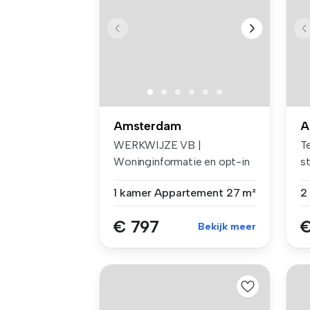
Amsterdam
A
WERKWIJZE VB |
Te
Woninginformatie en opt-in
s
voor e-mails ...
al
1 kamer
Appartement
27 m²
€ 797
€
Bekijk meer