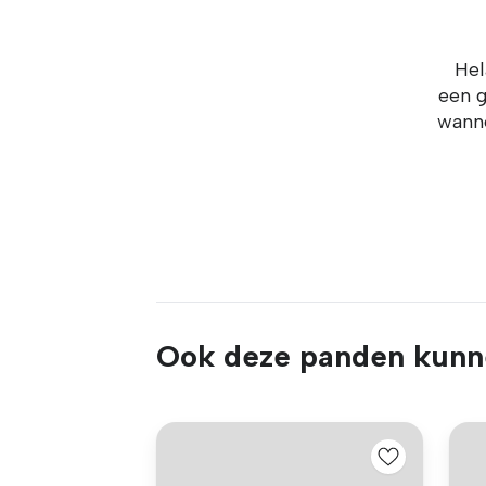
Hel
een g
wanne
Ook deze panden kunne